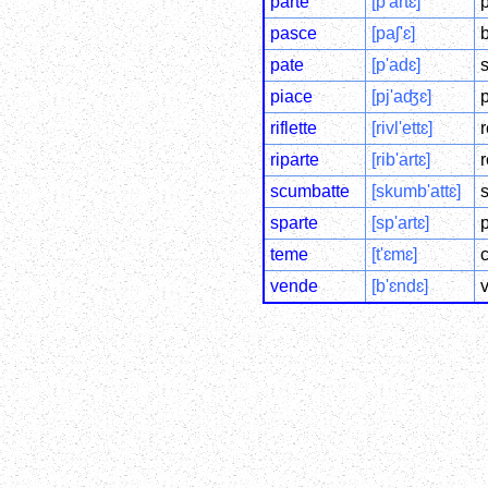
parte
[p'artɛ]
p
pasce
[paʃ'ɛ]
b
pate
[p'adɛ]
s
piace
[pj'aʤɛ]
p
riflette
[rivl'ettɛ]
r
riparte
[rib'artɛ]
r
scumbatte
[skumb'attɛ]
s
sparte
[sp'artɛ]
p
teme
[t'ɛmɛ]
c
vende
[b'ɛndɛ]