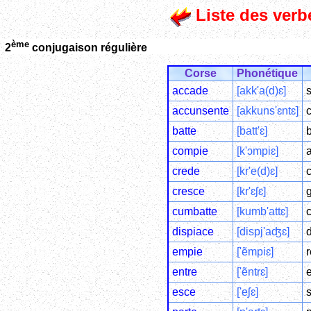
Liste des verb
ème
2
conjugaison régulière
Corse
Phonétique
accade
[akk'a(d)ɛ]
s
accunsente
[akkuns'ɛntɛ]
c
batte
[batt'ɛ]
b
compie
[k'ɔmpiɛ]
crede
[kr'e(d)ɛ]
c
cresce
[kr'ɛʃɛ]
g
cumbatte
[kumb'attɛ]
dispiace
[dispj'aʤɛ]
d
empie
['ẽmpiɛ]
r
entre
['ẽntrɛ]
e
esce
['eʃɛ]
s