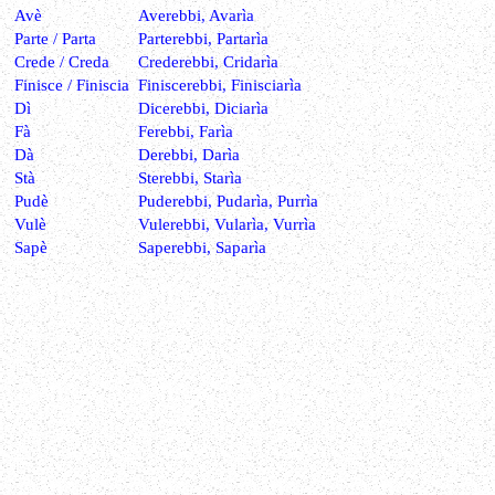
Avè
Averebbi, Avarìa
Parte / Parta
Parterebbi, Partarìa
Crede / Creda
Crederebbi, Cridarìa
Finisce / Finiscia
Finiscerebbi, Finisciarìa
Dì
Dicerebbi, Diciarìa
Fà
Ferebbi, Farìa
Dà
Derebbi, Darìa
Stà
Sterebbi, Starìa
Pudè
Puderebbi, Pudarìa, Purrìa
Vulè
Vulerebbi, Vularìa, Vurrìa
Sapè
Saperebbi, Saparìa