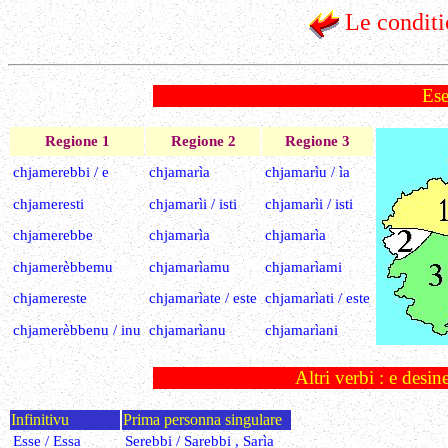
Le conditi
Ese
Regione 1
Regione 2
Regione 3
chjamerebbi / e
chjamarìa
chjamarìu / ìa
chjameresti
chjamarìi / isti
chjamarìi / isti
chjamerebbe
chjamarìa
chjamarìa
chjamerèbbemu
chjamarìamu
chjamarìami
chjamereste
chjamarìate / este
chjamarìati / este
chjamerèbbenu / inu
chjamarìanu
chjamarìani
Altri verbi : e desine
Infinitivu
Prima personna singulare
Esse / Essa
Serebbi / Sarebbi , Sarìa