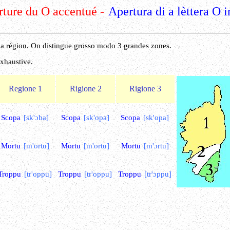
ture du O accentué -
Apertura di a lèttera O i
 la région. On distingue grosso modo 3 grandes zones.
exhaustive.
Regione 1
Rigione 2
Rigione 3
Scopa
[sk'ɔba]
Scopa
[sk'opa]
Scopa
[sk'opa]
Mortu
[m'ortu]
Mortu
[m'ortu]
Mortu
[m'ɔrtu]
Troppu
[tr'oppu]
Troppu
[tr'oppu]
Troppu
[tr'ɔppu]