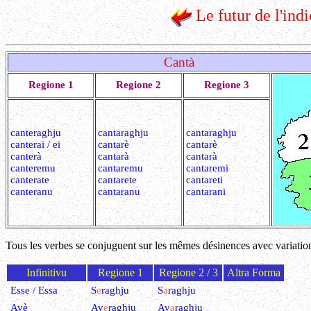
Le futur de l'indi
Cantà
Regione 1
Regione 2
Regione 3
canteraghju
cantaraghju
cantaraghju
canterai / ei
cantarè
cantarè
canterà
cantarà
cantarà
canteremu
cantaremu
cantaremi
canterate
cantarete
cantareti
canteranu
cantaranu
cantarani
Tous les verbes se conjuguent sur les mêmes désinences avec variatio
Infinitivu
Regione 1
Regione 2 / 3
Altra Forma
Esse / Essa
S
e
raghju
S
a
raghju
Avè
Av
e
raghju
Av
a
raghju