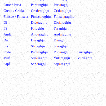
Parte / Parta
Part
e
raghju
Part
a
raghju
Crede / Creda
Cr
e
d
e
raghju
Cr
i
d
a
raghju
Finisce / Finiscia
Finisc
e
raghju
Finisc
ia
raghju
Dì
Dic
e
raghju
Dic
ia
raghju
Fà
F
e
raghju
F
a
raghju
Andà
And
e
raghju
And
a
raghju
Dà
D
e
raghju
D
a
raghju
Stà
St
e
raghju
St
a
raghju
Pudè
Pud
e
raghju
Pud
a
raghju
Purraghju
Vulè
Vul
e
raghju
Vul
a
raghju
Vurraghju
Sapè
Sap
e
raghju
Sap
a
raghju