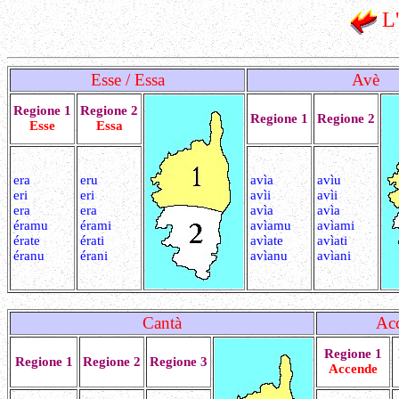
L'
Esse / Essa
Avè
Regione 1
Regione 2
Regione 1
Regione 2
Esse
Essa
era
eru
avìa
avìu
eri
eri
avìi
avìi
era
era
avìa
avìa
éramu
érami
avìamu
avìami
érate
érati
avìate
avìati
éranu
érani
avìanu
avìani
Cantà
Acc
Regione 1
Regione 1
Regione 2
Regione 3
Accende