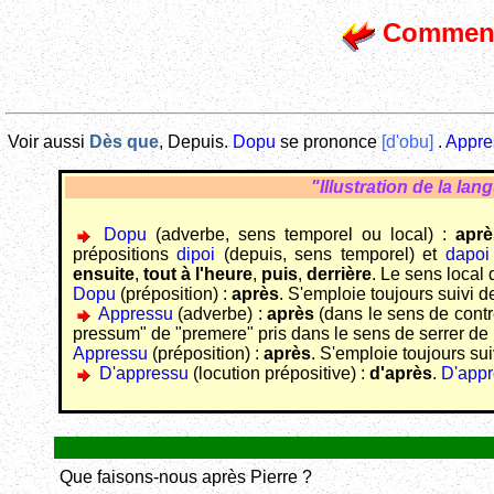
Comment 
Voir aussi
Dès que
, Depuis.
Dopu
se prononce
[d'obu]
.
Appre
"Illustration de la la
Dopu
(adverbe, sens temporel ou local) :
aprè
prépositions
dipoi
(depuis, sens temporel) et
dapoi
ensuite
,
tout à l'heure
,
puis
,
derrière
. Le sens local
Dopu
(préposition) :
après
. S'emploie toujours suivi d
Appressu
(adverbe) :
après
(dans le sens de contre,
pressum
" de "
premere
" pris dans le sens de serrer de 
Appressu
(préposition) :
après
. S'emploie toujours sui
D'appressu
(locution prépositive) :
d'après
.
D'appr
Que faisons-nous après Pierre ?