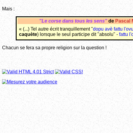
Mais :
"Le corse dans tous les sens"
de
Pascal
« (...) Tel autre écrit tranquillement "
dopu avè fattu l'ov
caquète
) lorsque le seul participe dit "absolu" -
fattu l
Chacun se fera sa propre religion sur la question !