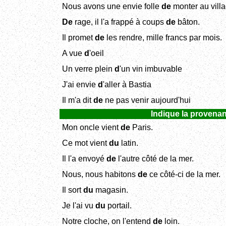
Nous avons une envie folle
de
monter au villa
De
rage, il l'a frappé à coups
de
bâton.
Il promet
de
les rendre, mille francs par mois.
A vue
d
'oeil
Un verre plein
d
'un vin imbuvable
J'ai envie
d
'aller à Bastia
Il m'a dit
de
ne pas venir aujourd'hui
Indique la provenan
Mon oncle vient
de
Paris.
Ce mot vient
du
latin.
Il l'a envoyé
de
l'autre côté de la mer.
Nous, nous habitons
de
ce côté-ci de la mer.
Il sort
du
magasin.
Je l'ai vu
du
portail.
Notre cloche, on l'entend
de
loin.