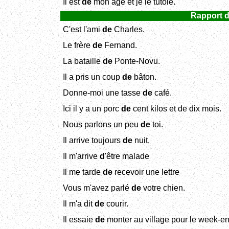
Il est
de
mon âge et je le tutoie.
Rapport de
C'est l'ami
de
Charles.
Le frère
de
Fernand.
La bataille
de
Ponte-Novu.
Il a pris un coup
de
bâton.
Donne-moi une tasse
de
café.
Ici il y a un porc
de
cent kilos et de dix mois.
Nous parlons un peu
de
toi.
Il arrive toujours
de
nuit.
Il m'arrive
d
'être malade
Il me tarde
de
recevoir une lettre
Vous m'avez parlé
de
votre chien.
Il m'a dit
de
courir.
Il essaie
de
monter au village pour le week-en