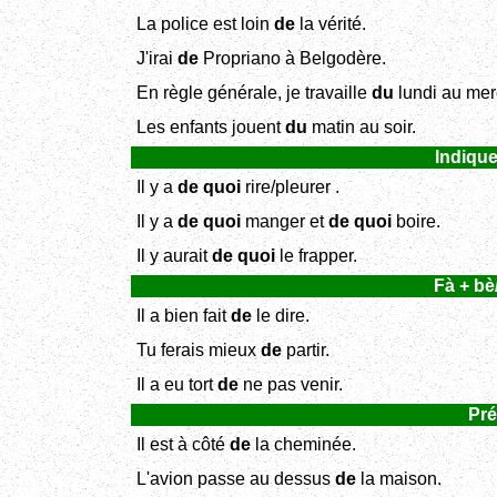
La police est loin
de
la vérité.
J'irai
de
Propriano à Belgodère.
En règle générale, je travaille
du
lundi au mer
Les enfants jouent
du
matin au soir.
Indique
Il y a
de quoi
rire/pleurer .
Il y a
de quoi
manger et
de quoi
boire.
Il y aurait
de quoi
le frapper.
Fà + bè/
Il a bien fait
de
le dire.
Tu ferais mieux
de
partir.
Il a eu tort
de
ne pas venir.
Pré
Il est à côté
de
la cheminée.
L'avion passe au dessus
de
la maison.