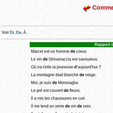
Commen
Voir
Di
,
Da
,
À
.
Rapport de
Marcel est un homme
de
coeur.
Le vin
de
Ghisonaccia est savoureux.
Où ira-t'elle la jeunesse
d'
aujourd'hui ?
La montagne était blanche
de
neige.
Moi, je suis
de
Morosaglia.
Le pré est couvert
de
fleurs.
Il a mis les chaussures en cuir.
Il me tend un verre
de
vin
de
noix.