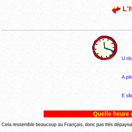
L'h
U ril
A pè
E sfi
Quelle heure e
Cela ressemble beaucoup au Français, donc pas très dépaysan