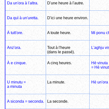
Da un'ora à l'altra.
D'une heure à l'autre.
Da quì à un'uretta.
D'ici une heure environ.
À tutt'ore.
A toute heure.
Mi ponu ch
Anz'ora.
Tout à l'heure
L'aghju vi
(dans le passé).
À e cinque.
A cinq heures.
Hè vinuta 
= Hè vinut
U minutu =
La minute.
Hè un'ora 
a minuta
A siconda = seconda.
La seconde.