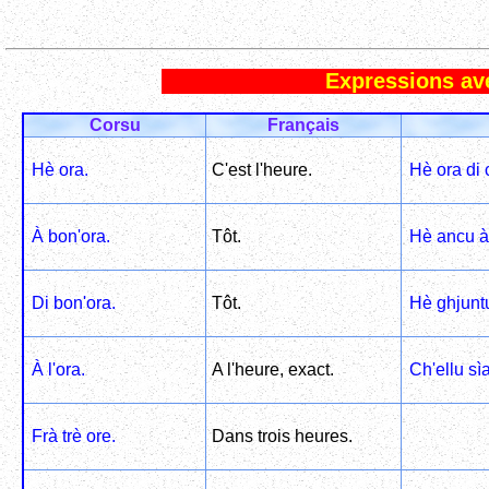
Expressions ave
Corsu
Français
Hè ora.
C'est l'heure.
Hè ora di 
À bon'ora.
Tôt.
Hè ancu à
Di bon'ora.
Tôt.
Hè ghjuntu
À l'ora.
A l'heure, exact.
Ch'ellu sìa
Frà trè ore.
Dans trois heures.