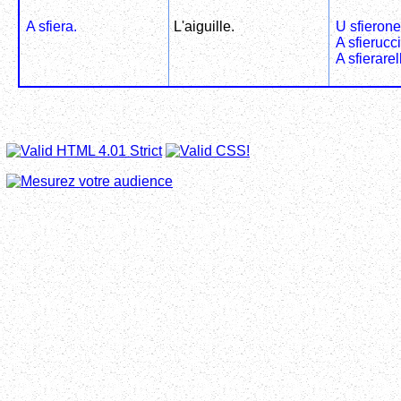
A sfiera.
L'aiguille.
U sfierone
A sfierucci
A sfierarel