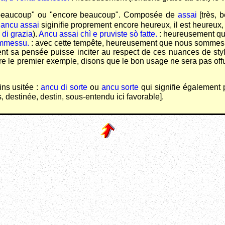
 beaucoup" ou "encore beaucoup". Composée de
assai
[très, 
t
ancu assai
siginifie proprement encore heureux, il est heureux, 
 di grazia
).
Ancu assai chì e pruviste sò fatte.
: heureusement qu'o
pummessu.
: avec cette tempête, heureusement que nous sommes à
t sa pensée puisse inciter au respect de ces nuances de style,
dre le premier exemple, disons que le bon usage ne sera pas offu
ins usitée :
ancu di sorte
ou
ancu sorte
qui signifie également 
 destinée, destin, sous-entendu ici favorable].