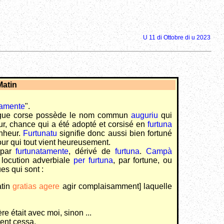
U 11 di Ottobre di u 2023
atin
amente
".
langue corse possède le nom commun
auguriu
qui
ur, chance qui a été adopté et corsisé en
furtuna
onheur.
Furtunatu
signifie donc aussi bien fortuné
ur qui tout vient heureusement.
 par
furtunatamente
, dérivé de
furtuna
.
Campà
 locution adverbiale
per furtuna
, par fortune, ou
es qui sont :
atin
gratias agere
agir complaisamment] laquelle
e était avec moi, sinon ...
ent cessa.