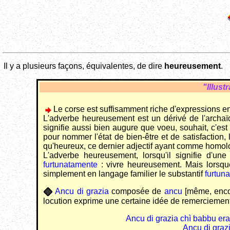
Il y a plusieurs façons, équivalentes, de dire
heureusement
.
"Illust
Le corse est suffisamment riche d'expressions en 
L'adverbe heureusement est un dérivé de l'arch
signifie aussi bien augure que voeu, souhait, c'est l
pour nommer l'état de bien-être et de satisfaction
qu'heureux, ce dernier adjectif ayant comme homo
L'adverbe heureusement, lorsqu'il signifie d'
furtunatamente
: vivre heureusement. Mais lorsqu
simplement en langage familier le substantif
furtuna
Ancu di grazia
composée de
ancu
[même, enco
locution exprime une certaine idée de remerciement
Ancu di grazia chì babbu era 
Ancu di grazi