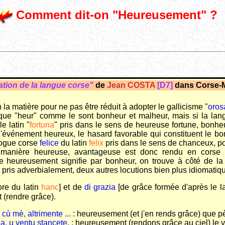
Comment dit-on "
Heureusement
" ?
ration de la langue corse"
de
Jean COSTA
[D7]
dans Corse-M
la matière pour ne pas être réduit à adopter le gallicisme "
oros
aïque "heur" comme le sont bonheur et malheur, mais si la 
e latin "
fortuna
" pris dans le sens de heureuse fortune, bonhe
, l'événement heureux, le hasard favorable qui constituent le b
logue corse
felice
du latin
felix
pris dans le sens de chanceux, po
une manière heureuse, avantageuse est donc rendu en corse
e heureusement signifie par bonheur, on trouve à côté de la
pris adverbialement, deux autres locutions bien plus idiomatiqu
re du latin
hanc
] et de
di grazia
[de grâce formée d'après le l
 (rendre grâce).
cù mè, altrimente ...
: heureusement (et j'en rends grâce) que pèr
a, u ventu stancete.
: heureusement (rendons grâce au ciel) le v