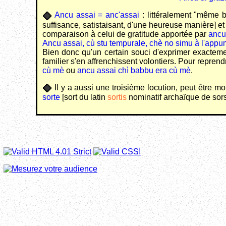
Ancu assai = anc'assai
: littéralement "même
suffisance, satistaisant, d'une heureuse manière] e
comparaison à celui de gratitude apportée par
ancu
Ancu assai, cù stu tempurale, chè no simu à l'ap
Bien donc qu'un certain souci d'exprimer exactemen
familier s'en affrenchissent volontiers. Pour repren
cù mè
ou
ancu assai chì babbu era cù mè
.
Il y a aussi une troisième locution, peut être mo
sorte
[sort du latin
sortis
nominatif archaïque de sors,