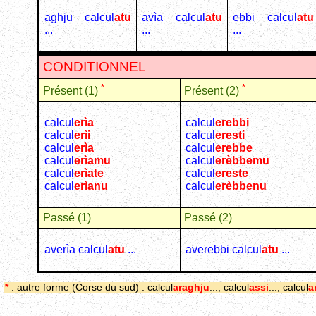
aghju calcul
atu
avìa calcul
atu
ebbi calcul
atu
...
...
...
CONDITIONNEL
*
*
Présent (1)
Présent (2)
calcul
e
rìa
calcul
erebbi
calcul
e
rìi
calcul
eresti
calcul
e
rìa
calcul
erebbe
calcul
e
rìamu
calcul
e
rèbbemu
calcul
e
rìate
calcul
ereste
calcul
e
rìanu
calcul
e
rèbbenu
Passé (1)
Passé (2)
averìa calcul
atu
...
averebbi calcul
atu
...
*
: autre forme (Corse du sud) :
calcul
a
raghju
..., calcul
a
ssi
..., calcul
a