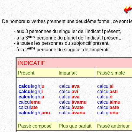
De nombreux verbes prennent une deuxième forme : ce sont l
- aux 3 personnes du singulier de l'indicatif présent,
ème
- à la 3
personne du pluriel de l'indicatif présent,
- à toutes les personnes du subjonctif présent,
ème
- à la 2
personne du singulier de l'impératif.
INDICATIF
Présent
Imparfait
Passé simple
calcul
eghj
u
calcul
ava
calcul
ai
calcul
eghj
i
calcul
avi
calcul
asti
calcul
eghj
a
calcul
ava
calcul
ò
calcul
emu
calcul
àvamu
calcul
àimu
calcul
ate
calcul
àvate
calcul
aste
calcul
èghj
anu
calcul
àvanu
calcul
onu
Passé composé
Plus que parfait
Passé antérieur