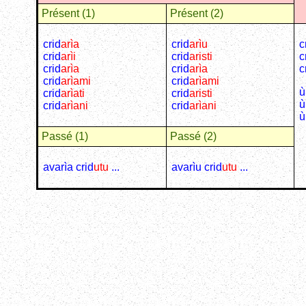
Présent (1)
Présent (2)
crid
arìa
crid
arìu
c
crid
arìi
crid
aristi
c
crid
arìa
crid
arìa
c
crid
arìami
crid
arìami
ù
crid
arìati
crid
aristi
ù
crid
arìani
crid
arìani
ù
Passé (1)
Passé (2)
avarìa crid
utu
...
avarìu crid
utu
...