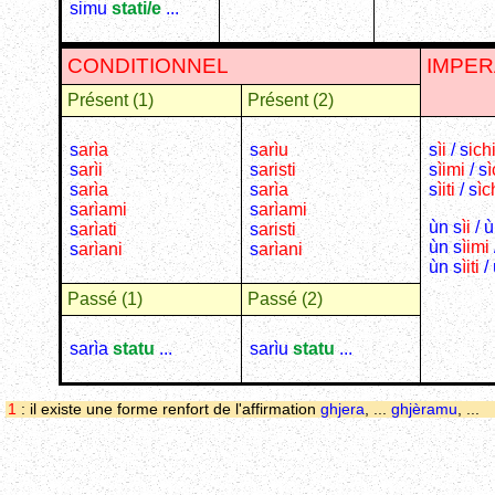
simu
stati/e
...
CONDITIONNEL
IMPER
Présent (1)
Présent (2)
s
arìa
s
arìu
s
ìi
/ s
ich
s
arìi
s
aristi
s
ìimi
/ s
ì
s
arìa
s
arìa
s
ìiti
/ s
ìch
s
arìami
s
arìami
ùn s
ìi
/ ù
s
arìati
s
aristi
ùn s
ìimi
s
arìani
s
arìani
ùn s
ìiti
/ 
Passé (1)
Passé (2)
sarìa
statu
...
sarìu
statu
...
1
: il existe une forme renfort de l'affirmation
ghjera
, ...
ghjèramu
, ...