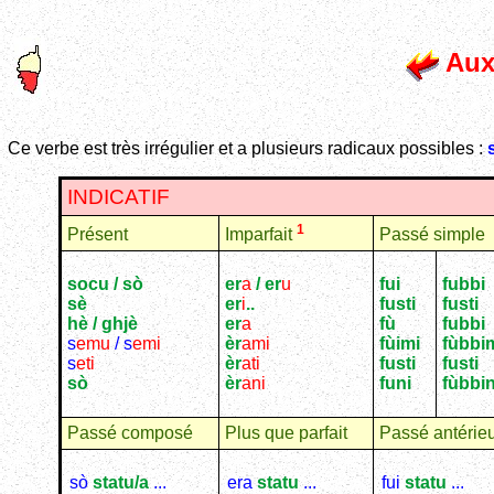
Auxi
Ce verbe est très irrégulier et a plusieurs radicaux possibles :
INDICATIF
1
Présent
Passé simple
Imparfait
socu / sò
er
a
/ er
u
fui
fubbi
sè
er
i
..
fusti
fusti
hè / ghjè
er
a
fù
fubbi
s
emu
/ s
emi
èr
ami
fùimi
fùbbi
s
eti
èr
ati
fusti
fusti
sò
èr
ani
funi
fùbbin
Passé composé
Plus que parfait
Passé antérie
sò
statu/a
...
era
statu
...
fui
statu
...