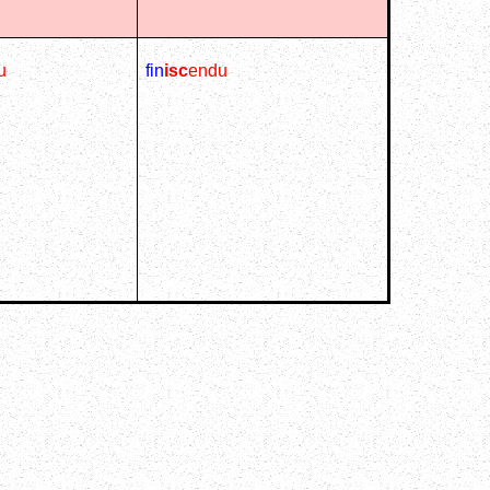
tu
fin
isc
endu