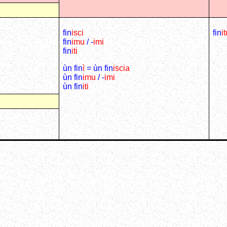
fin
isci
fin
i
fin
imu
/ -
imi
fin
iti
ùn fin
ì
= ùn fin
iscia
ùn fin
imu
/ -
imi
ùn fin
iti