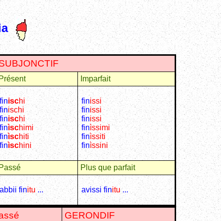
ia
SUBJONCTIF
Présent
Imparfait
fin
isc
hi
fin
issi
fin
isc
hi
fin
issi
fin
isc
hi
fin
issi
fin
ìsc
himi
fin
ìssimi
fin
ìsc
hiti
fin
ìssiti
fin
ìsc
hini
fin
ìssini
Passé
Plus que parfait
abbii fin
itu
...
avissi fin
itu
...
assé
GERONDIF