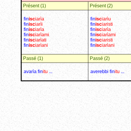
Présent (1)
Présent (2)
fin
isc
iarìa
fin
isc
iarìu
fin
isc
iarìi
fin
isc
iaristi
fin
isc
iarìa
fin
isc
iarìa
fin
isc
iarìami
fin
isc
iarìami
fin
isc
iarìati
fin
isc
iaristi
fin
isc
iarìani
fin
isc
iarìani
Passé (1)
Passé (2)
avarìa fin
itu
...
averebbi fin
itu
...