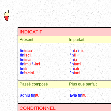
INDICATIF
Présent
Imparfait
fin
isc
u
fin
ìa
/ -
ìu
fin
isc
i
fin
ìi
fin
isc
i
fin
ìa
fin
imu
/ -
imi
fin
ìami
fin
iti
fin
ìati
fin
ìsc
ini
fin
ìani
Passé composé
Plus que parfait
aghju fin
itu
...
avìa fin
itu
...
CONDITIONNEL