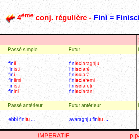
ème
4
conj. régulière -
Finì = Finisc
Passé simple
Futur
fin
ìi
fin
isc
iaraghju
fin
isti
fin
isc
iarè
fin
ì
fin
isc
iarà
fin
ìimi
fin
isc
iaremi
fin
isti
fin
isc
iareti
fin
ini
fin
isc
iarani
Passé antérieur
Futur antérieur
ebbi fin
itu
...
avaraghju fin
itu
...
IMPERATIF
p.p