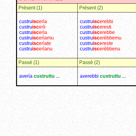
Présent (1)
Présent (2)
custru
isc
erìa
custru
isc
erebbi
custru
isc
erìi
custru
isc
eresti
custru
isc
erìa
custru
isc
erebbe
custru
isc
erìamu
custru
isc
erèbbemu
custru
isc
erìate
custru
isc
ereste
custru
isc
erìanu
custru
isc
erèbbenu
Passé (1)
Passé (2)
averìa
custruttu
...
averebbi
custruttu
...