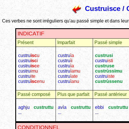
Custruisce / 
Ces verbes ne sont irréguliers qu'au passé simple et dans leu
INDICATIF
Présent
Imparfait
Passé simple
custru
isc
u
custru
ìa
custrusi
custru
isc
i
custru
ìi
custru
isti
custru
isc
e
custru
ìa
custruse
custru
imu
custru
ìamu
custrùssimu
custru
ite
custru
ìate
custru
iste
custru
ìsc
enu
custru
ìanu
custrùssenu
Passé composé
Plus que parfait
Passé antérieur
aghju
custruttu
avìa
custruttu
ebbi
custruttu
...
...
...
CONDITIONNEL