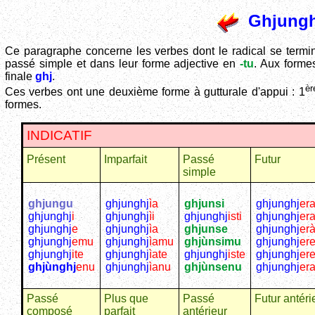
Ghjungh
Ce paragraphe concerne les verbes dont le radical se term
passé simple et dans leur forme adjective en
-tu
. Aux formes
finale
ghj
.
èr
Ces verbes ont une deuxième forme à gutturale d'appui : 1
formes.
INDICATIF
Présent
Imparfait
Passé
Futur
simple
ghjungu
ghjunghj
ìa
ghjunsi
ghjunghj
er
ghjunghj
i
ghjunghj
ìi
ghjunghj
isti
ghjunghj
era
ghjunghj
e
ghjunghj
ìa
ghjunse
ghjunghj
er
ghjunghj
emu
ghjunghj
ìamu
ghjùnsimu
ghjunghj
er
ghjunghj
ite
ghjunghj
ìate
ghjunghj
iste
ghjunghj
ere
ghjùnghj
enu
ghjunghj
ìanu
ghjùnsenu
ghjunghj
er
Passé
Plus que
Passé
Futur antéri
composé
parfait
antérieur