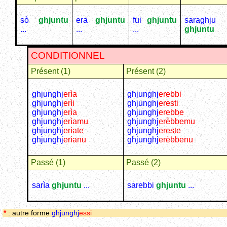
sò
ghjuntu
era
ghjuntu
fui
ghjuntu
saraghju
...
...
...
ghjuntu
CONDITIONNEL
Présent (1)
Présent (2)
ghjunghj
erìa
ghjunghj
erebbi
ghjunghj
erìi
ghjunghj
eresti
ghjunghj
erìa
ghjunghj
erebbe
ghjunghj
erìamu
ghjunghj
erèbbemu
ghjunghj
erìate
ghjunghj
ereste
ghjunghj
erìanu
ghjunghj
erèbbenu
Passé (1)
Passé (2)
sarìa
ghjuntu
...
sarebbi
ghjuntu
...
*
: autre forme
ghjunghj
essi