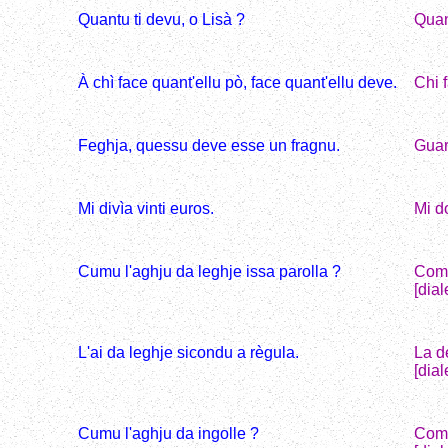
Quantu ti devu, o Lisà ?
Quan
À chì face quant'ellu pò, face quant'ellu deve.
Chi 
Feghja, quessu deve esse un fragnu.
Guar
Mi divìa vinti euros.
Mi d
Cumu l'aghju da leghje issa parolla ?
Come
[dia
L'ai da leghje sicondu a règula.
La d
[dia
Cumu l'aghju da ingolle ?
Come