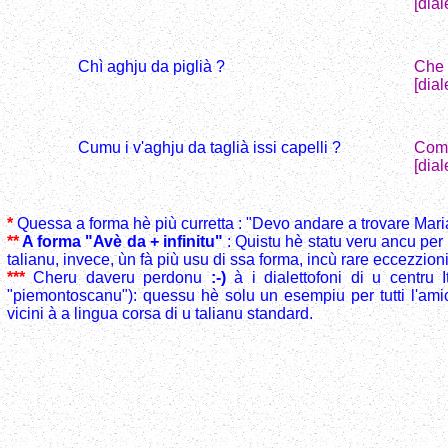
[dial
Chì aghju da piglià ?
Che 
[dia
Cumu i v'aghju da taglià issi capelli ?
Come
[dial
*
Quessa a forma hè più curretta : "Devo andare a trovare Maria
**
A forma "Avè da + infinitu"
: Quistu hè statu veru ancu per 
talianu, invece, ùn fà più usu di ssa forma, incù rare eccezzioni
***
Cheru daveru perdonu
:-)
à i dialettofoni di u centru 
"piemontoscanu"): quessu hè solu un esempiu per tutti l'amich
vicini à a lingua corsa di u talianu standard.