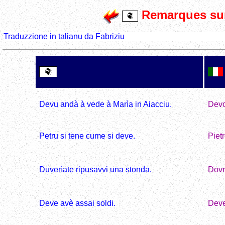
Remarques sur
Traduzzione in talianu da Fabriziu
Devu andà à vede à Marìa in Aiacciu.
Devo
Petru si tene cume si deve.
Piet
Dovr
Duverìate ripusavvi una stonda.
Deve
Deve avè assai soldi.