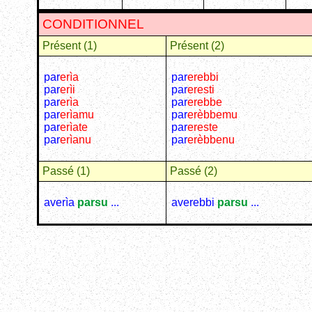
CONDITIONNEL
Présent (1)
Présent (2)
par
erìa
par
erebbi
par
erìi
par
eresti
par
erìa
par
erebbe
par
erìamu
par
erèbbemu
par
erìate
par
ereste
par
erìanu
par
erèbbenu
Passé (1)
Passé (2)
averìa
parsu
...
averebbi
parsu
...