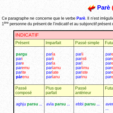
Parè
(
Ce paragraphe ne concerne que le verbe
Parè
. Il n'est irrég
ère
1
personne du présent de l'indicatif et au subjonctif présent 
INDICATIF
Présent
Imparfait
Passé simple
Futu
pargu
par
ìa
par
ìi
par
par
i
par
ìi
par
isti
par
e
par
e
par
ìa
par
ì
par
par
emu
par
ìamu
par
ìimu
par
par
ite
par
ìate
par
iste
par
e
pàr
enu
par
ìanu
par
inu
par
Passé
Plus que
Passé
Futu
composé
parfait
antérieur
aghju
parsu
...
avìa
parsu
...
ebbi
parsu
...
ave
...