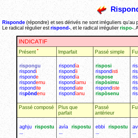
Rispon
Risponde
(répondre) et ses dérivés ne sont irréguliers qu'au 
Le radical régulier est
rispond-
, et le radical irrégulier
rispo-
. 
INDICATIF
*
Imparfait
Passé simple
Fu
Présent
rispongu
rispond
ìa
risposi
ri
rispond
i
rispond
ìi
rispond
isti
ri
rispond
e
rispond
ìa
rispose
ri
rispond
emu
rispond
ìamu
rispòsimu
ri
rispond
ite
rispond
ìate
rispond
iste
ri
ris
pònd
enu
rispond
ìanu
rispòsenu
ri
Passé composé
Plus que
Passé
Fu
parfait
antérieur
aghju
rispostu
avìa
rispostu
ebbi
rispostu
av
...
...
...
...