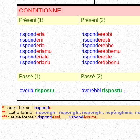
CONDITIONNEL
Présent (1)
Présent (2)
rispond
erìa
rispond
erebbi
rispond
erìi
rispond
eresti
rispond
erìa
rispond
erebbe
rispond
erìamu
rispond
erèbbemu
rispond
erìate
rispond
ereste
rispond
erìanu
rispond
erèbbenu
Passé (1)
Passé (2)
averìa
rispostu
...
averebbi
rispostu
...
*
: autre forme :
rispond
u
.
**
: autre forme :
risponghi, risponghi, risponghi, rispònghimu, r
***
: autre forme :
rispond
essi
, ...,
rispond
èssimu
, ...