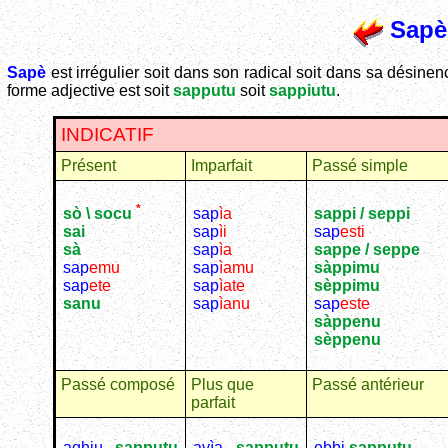
Sapè
Sapè
est irrégulier soit dans son radical soit dans sa désinen
forme adjective est soit
sapputu
soit
sappiutu
.
INDICATIF
Présent
Imparfait
Passé simple
*
sap
ìa
sappi / seppi
sò \ socu
sap
ìi
sap
esti
sai
sap
ìa
sappe / seppe
sà
sap
ìamu
sàppimu 
sap
emu
sap
ìate
sèppimu
sap
ete
sap
ìanu
sap
este
sanu
sàppenu 
sèppenu
Passé composé
Plus que
Passé antérieur
parfait
aghju
sapputu
avìa
sapputu
ebbi
sapputu
...