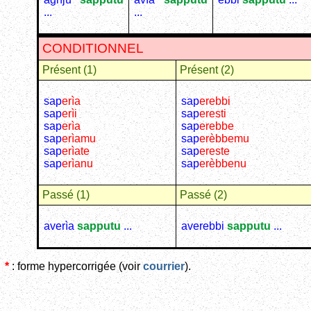
...
...
CONDITIONNEL
Présent (1)
Présent (2)
sap
erìa
sap
erebbi
sap
erìi
sap
eresti
sap
erìa
sap
erebbe
sap
erìamu
sap
erèbbemu
sap
erìate
sap
ereste
sap
erìanu
sap
erèbbenu
Passé (1)
Passé (2)
averìa
sapputu
...
averebbi
sapputu
...
*
: forme hypercorrigée (voir
courrier
).