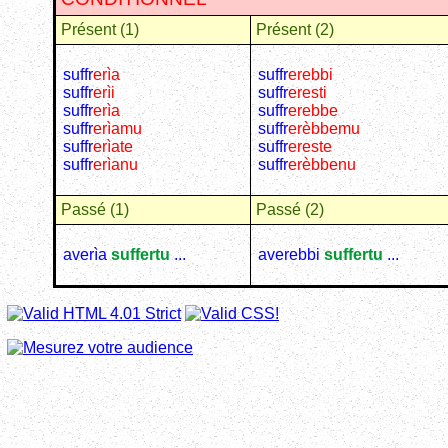
Présent (1)
Présent (2)
suffr
erìa
suffr
erebbi
suffr
erìi
suffr
eresti
suffr
erìa
suffr
erebbe
suffr
erìamu
suffr
erèbbemu
suffr
erìate
suffr
ereste
suffr
erìanu
suffr
erèbbenu
Passé (1)
Passé (2)
averìa
suffertu
...
averebbi
suffertu
...