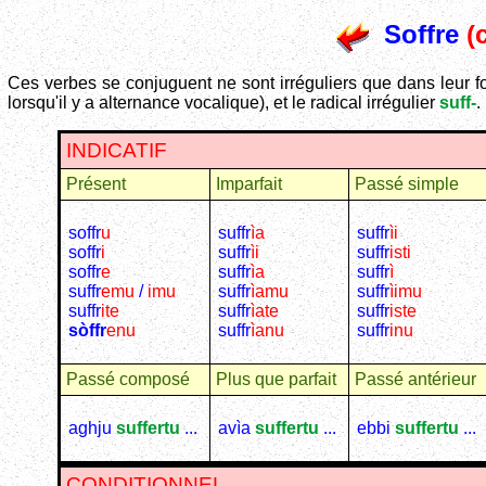
Soffre
(c
Ces verbes se conjuguent ne sont irréguliers que dans leur 
lorsqu'il y a alternance vocalique), et le radical irrégulier
suff-
.
INDICATIF
Présent
Imparfait
Passé simple
soffr
u
suffr
ìa
suffr
ìi
soffr
i
suffr
ìi
suffr
isti
soffr
e
suffr
ìa
suffr
ì
suffr
emu
/
imu
suffr
ìamu
suffr
ìimu
suffr
ite
suffr
ìate
suffr
iste
sòffr
enu
suffr
ìanu
suffr
inu
Passé composé
Plus que parfait
Passé antérieur
aghju
suffertu
...
avìa
suffertu
...
ebbi
suffertu
...
CONDITIONNEL