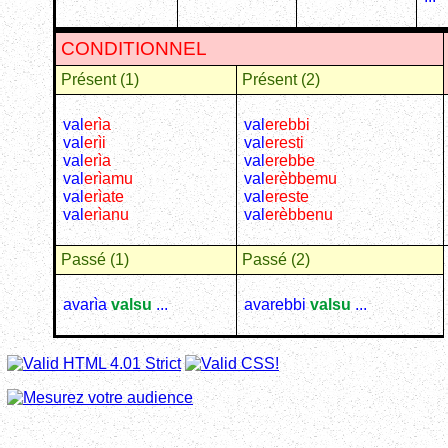
CONDITIONNEL
Présent (1)
Présent (2)
val
erìa
val
erebbi
val
erìi
val
eresti
val
erìa
val
erebbe
val
erìamu
val
erèbbemu
val
erìate
val
ereste
val
erìanu
val
erèbbenu
Passé (1)
Passé (2)
avarìa
valsu
...
avarebbi
valsu
...