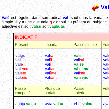
Va
Valè
est régulier dans son radical
val-
sauf dans la variant
simple. Il y a une gutturale
g
d'appui au présent du subjonctif
adjective est soit
valsu
soit
vagliutu
.
INDICATIF
Présent
Imparfait
Passé simple
Fut
valgu
val
ìa
valsi
val
val
i
val
ìi
val
isti
val
val
e
val
ì
valse
val
val
emu
val
ìamu
vàlsimu
val
val
ete
val
ìate
val
iste
val
vàl
enu
val
ìanu
vàlsenu
val
Passé
Plus que
Passé
Fut
composé
parfait
antérieur
aghju
valsu
...
avìa
valsu
...
ebbi
valsu
...
av
...