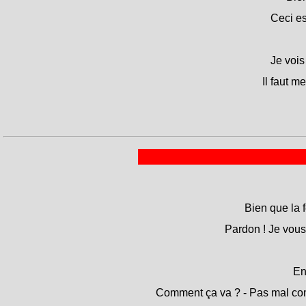
Ceci es
Je vois
Il faut m
Bien que la fe
Pardon ! Je vous 
En
Comment ça va ? - Pas mal comm