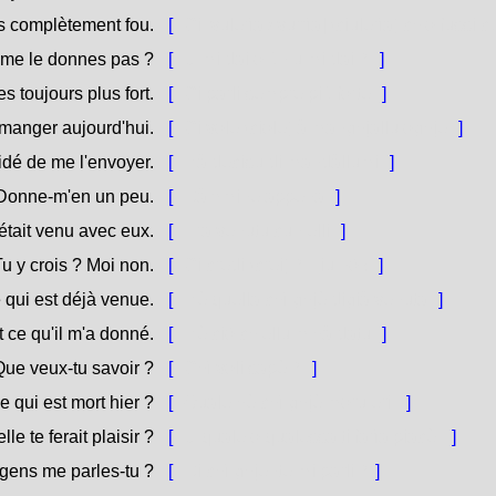
ois complètement fou.
[
Ci [vulerìa / vurrìa] (ciulerìa) ch'o fuss
 me le donnes pas ?
[
U mi dai o ùn u mi dai ?
]
s toujours plus fort.
[
Ci parli sempre più forte.
]
e manger aujourd'hui.
[
Ci vole (ciole) à manghjallu oghje.
]
cidé de me l'envoyer.
[
Hà decisu di mandàllumi.
]
Donne-m'en un peu.
[
Dàmmine appena.
]
 était venu avec eux.
[
Era venutu cun elli.
]
u y crois ? Moi non.
[
Ci credi (crei) ? Eiu nò !
]
e qui est déjà venue.
[
Hè quella chì ghjè digià venuta.
]
t ce qu'il m'a donné.
[
Hè ciò ch'ellu m'hà datu.
]
ue veux-tu savoir ?
[
Chì voli sapè ?
]
e qui est mort hier ?
[
Quale hè chì ghjè moru eri.
]
le te ferait plaisir ?
[
U quale o qualessa ti farìa piacè.
]
gens me parles-tu ?
[
Di chì ghjente mi parli ?
]