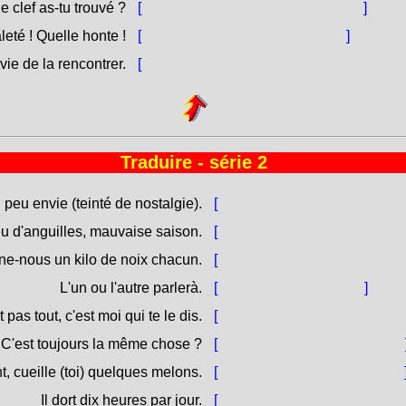
 clef as-tu trouvé ?
[
Chì gèneru di chjave hai trovu ?
]
leté ! Quelle honte !
[
Chì rubaccia ! Chì vergogna !
]
e de la rencontrer.
[
Ùn avemu nisuna primura di scuntralla.
Traduire - série 2
i peu envie (teinté de nostalgie).
[
Ed eiu n'aghju poca brama.
eu d'anguilles, mauvaise saison.
[
Poche trùite, poch'anguille,
e-nous un kilo de noix chacun.
[
Dacci un chilò di noci per 
L'un ou l'autre parlerà.
[
L'un' o l'altru parlerà.
]
 pas tout, c'est moi qui te le dis.
[
Ùn hè micca tuttu, a ti dicu 
C'est toujours la même chose ?
[
Hè sempre listessa cosa ?
, cueille (toi) quelques melons.
[
Falendu, cògliti dui miloni.
Il dort dix heures par jour.
[
Dorme dece ore u ghjornu.