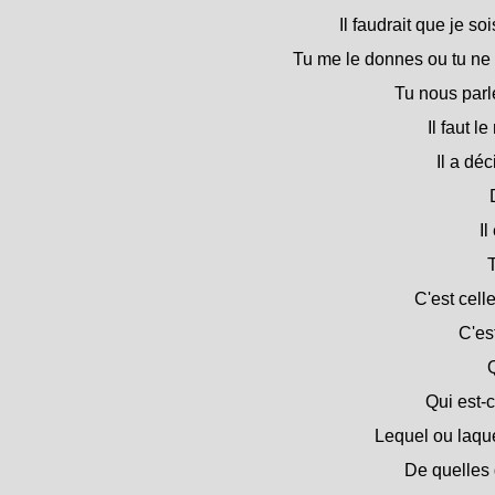
Il faudrait que je s
Tu me le donnes ou tu ne
Tu nous parle
Il faut l
Il a dé
Il
T
C'est cell
C'es
Q
Qui est-c
Lequel ou laquel
De quelles 