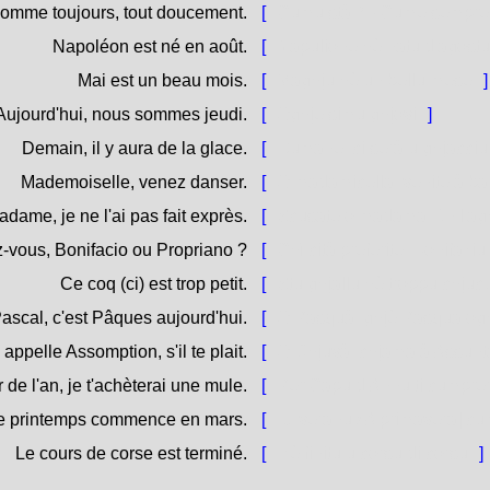
Comme toujours, tout doucement.
[
Cumu stà ? - Cume sempre,
Napoléon est né en août.
[
Napulione hè natu d'agostu
Mai est un beau mois.
[
Maghju hè un bellu mese.
]
Aujourd'hui, nous sommes jeudi.
[
Oghje simu ghjovi.
]
Demain, il y aura de la glace.
[
Dumane, ci serà u ghjacciu
Mademoiselle, venez danser.
[
O madamicella, venite à bal
ame, je ne l'ai pas fait exprès.
[
Scusate o madama, ùn l'agh
ez-vous, Bonifacio ou Propriano ?
[
Chì cità preferite, Bonifazi
Ce coq (ci) est trop petit.
[
Stu ghjallu hè troppu chjuc
ascal, c'est Pâques aujourd'hui.
[
O Pasquà, ghjè Pasqua og
 appelle Assomption, s'il te plait.
[
O Ghjuvà, chjama à Assunta
r de l'an, je t'achèterai une mule.
[
Per Capu d'Annu ti cumpre
e printemps commence en mars.
[
[U veranu / A primavera] cu
Le cours de corse est terminé.
[
Hè finitu u corsu di corsu.
]