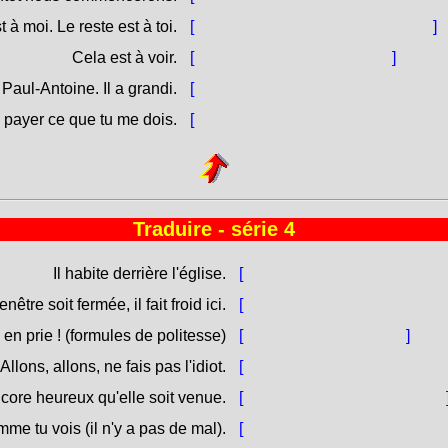
t à moi. Le reste est à toi.
[
Què ghjè à mè. U restu hè toiu.
]
Cela est à voir.
[
Quessa hè a vede (vere).
]
 Paul-Antoine. Il a grandi.
[
Vecu à Pàul'Antone. Hè ingrenda
e payer ce que tu me dois.
[
Ci vole à pagammi ciò chè tù mi d
Traduire - série 4
Il habite derrière l'église.
[
Stà daret'à a [ghjesgia / chj
nêtre soit fermée, il fait froid ici.
[
Benchè u purtellu sìa chjosu,
en prie ! (formules de politesse)
[
Scusate ! Di nunda !
]
Allons, allons, ne fais pas l'idiot.
[
Aiò, aiò, ùn fà micca u tont
core heureux qu'elle soit venue.
[
Anc'assai ch'ell'hè venuta.
e tu vois (il n'y a pas de mal).
[
Cumu và ? - Ùn ci hè male, c