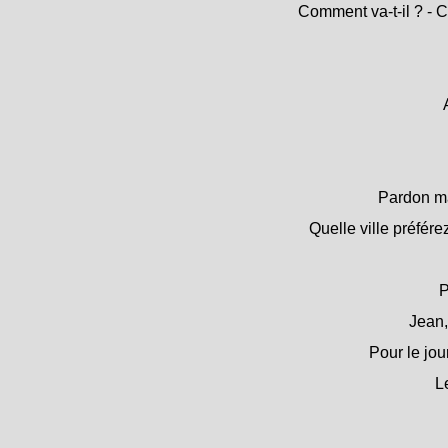
Comment va-t-il ? - 
Pardon mad
Quelle ville préfér
P
Jean,
Pour le jou
L