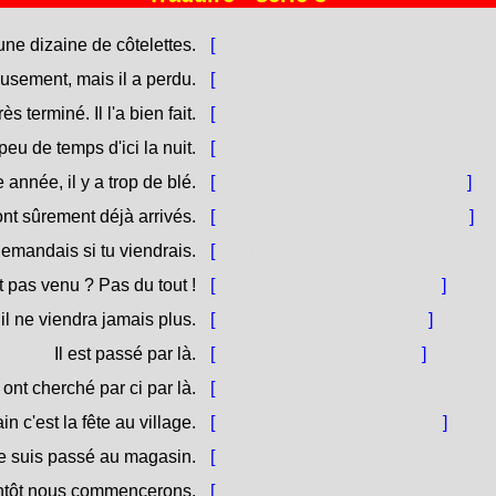
une dizaine de côtelettes.
[
Aghju compru una decina di custig
eusement, mais il a perdu.
[
S'hè battutu curagiosamente, ma hà
ès terminé. Il l'a bien fait.
[
U travagliu hè à pocu pressu finitu.
peu de temps d'ici la nuit.
[
Ci ferma pocu tempu da quì à a no
 année, il y a trop de blé.
[
Quist'annu ci hè troppu granu.
]
sont sûrement déjà arrivés.
[
In fatti, sò sicuramente ghjunti.
]
emandais si tu viendrais.
[
Ghjust'appuntu, mi dumandava sè 
st pas venu ? Pas du tout !
[
Ùn hè micca venutu ? Aù !
]
 il ne viendra jamais plus.
[
Allora ùn venerà mai più.
]
Il est passé par là.
[
Hè passatu per custindi.
]
s ont cherché par ci par là.
[
Hanu cercu quidi è culandi. (cerc
n c'est la fête au village.
[
Dumane hè festa in paese.
]
e suis passé au magasin.
[
Prima sò passatu in [buttea / butte
ntôt nous commencerons.
[
À mumenti (ammumenti) cumince