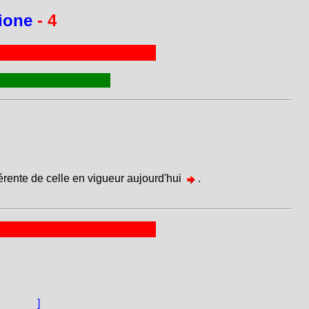
zione
- 4
férente de celle en vigueur aujourd'hui
.
] piacè.
]