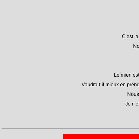
C'est la
No
Le mien est
Vaudra-t-il mieux en pren
Nous 
Je n'e