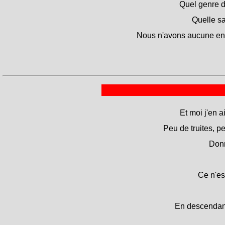
Quel genre de
Quelle sa
Nous n'avons aucune envi
Et moi j'en a
Peu de truites, p
Donn
Ce n'est
En descendant