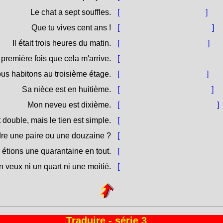
Le chat a sept souffles.
[
U ghjattu hà sette fiati.
]
Que tu vives cent ans !
[
Chè tù campi cent'anni !
]
Il était trois heures du matin.
[
Èranu trè ore di mane.
]
 première fois que cela m'arrive.
[
Hè a prima volta ch'ella m'
us habitons au troisième étage.
[
Stemu à u terzu pianu.
]
Sa nièce est en huitième.
[
A so nipote hè in ottava.
]
Mon neveu est dixième.
[
U so nipote hè decèsimu.
]
 double, mais le tien est simple.
[
U meiu hè doppiu, ma u toiu
dre une paire ou une douzaine ?
[
Serà megliu à piglianne un 
étions une quarantaine en tout.
[
Èramu una quarantina in tut
n veux ni un quart ni une moitié.
[
Ùn ne vogliu nè u quartu nè
Traduire - série 3