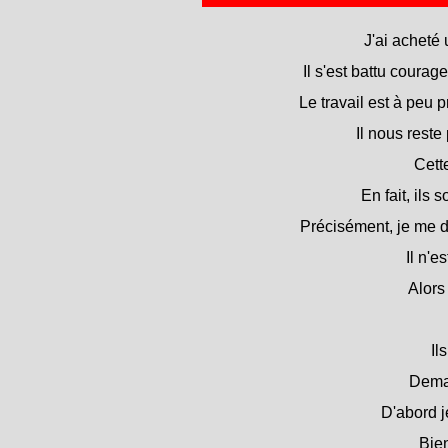
J'ai acheté 
Il s'est battu courag
Le travail est à peu pr
Il nous reste 
Cette
En fait, ils 
Précisément, je me d
Il n'e
Alors
Il
Demai
D'abord j
Bie