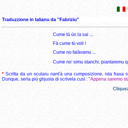
Traduzzione in talianu da "Fabriziu"
Cume tù ùn la sai ...
Fà cume tù voli !
Cume no falàvamu ...
Cume no' simu stanchi, piantaremu q
*
Scritta da un scularu nant'à una cumposizione, ista frasa s
Dunque, serìa più ghjusta di scrìvela cusì : "
Appena saremo sta
Cliquez