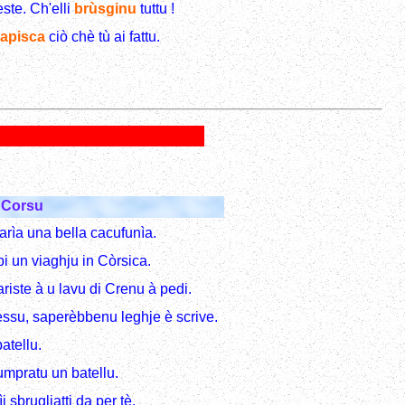
este. Ch'elli
brùsginu
tuttu !
apisca
ciò chè tù ai fattu.
Corsu
arìa una bella cacufunìa.
bi un viaghju in Còrsica.
iste à u lavu di Crenu à pedi.
essu, saperèbbenu leghje è scrive.
atellu.
umpratu un batellu.
 sbrugliatti da per tè.