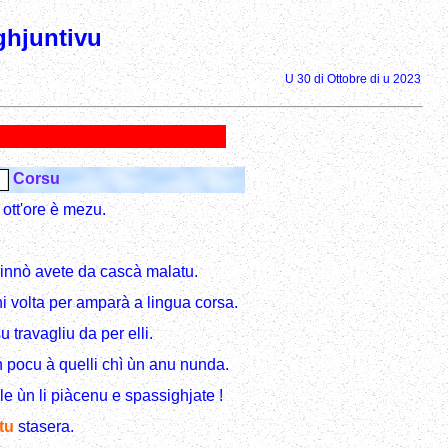
ghjuntivu
U 30 di Ottobre di u 2023
Corsu
 ott'ore è mezu.
sinnò avete da cascà malatu.
i volta per amparà a lingua corsa.
u travagliu da per elli.
 pocu à quelli chì ùn anu nunda.
le ùn li piàcenu e spassighjate !
tu
stasera.