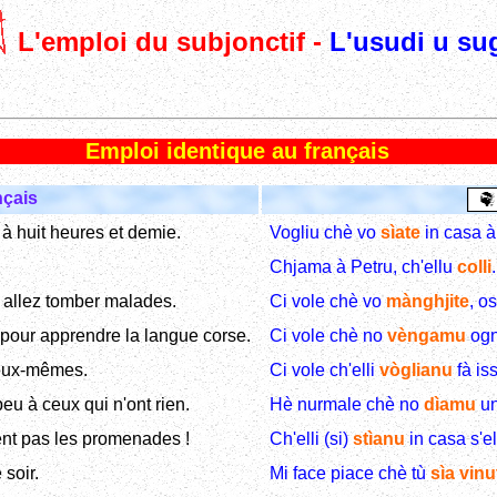
L'emploi du subjonctif -
L'usudi u su
Emploi identique au français
çais
à huit heures et demie.
Vogliu chè vo
sìate
in casa à
Chjama à Petru, ch'ellu
colli
.
s allez tomber malades.
Ci vole chè vo
mànghjite
, o
 pour apprendre la langue corse.
Ci vole chè no
vèngamu
ogn
il eux-mêmes.
Ci vole ch'elli
vòglianu
fà iss
eu à ceux qui n'ont rien.
Hè nurmale chè no
dìamu
un
ment pas les promenades !
Ch'elli (si)
stìanu
in casa s'el
 soir.
Mi face piace chè tù
sìa
vinu