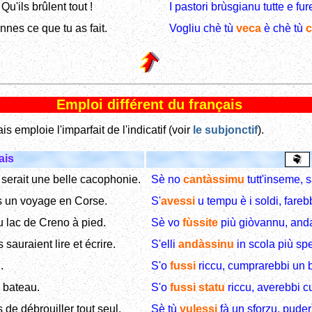
Qu'ils brûlent tout !
I pastori brùsgianu tutte e fur
nnes ce que tu as fait.
Vogliu chè tù
veca
è chè tù
c
Emploi différent du français
is emploie l'imparfait de l'indicatif (voir
le subjonctif
).
ais
serait une belle cacophonie.
Sè no
cantàssimu
tutt'inseme, s
ais un voyage en Corse.
S'
avessi
u tempu è i soldi, fareb
u lac de Creno à pied.
Sè vo
fùssite
più giòvannu, andar
s sauraient lire et écrire.
S'elli
andàssinu
in scola più sp
.
S'o
fussi
riccu, cumprarebbi un b
n bateau.
S'o
fussi
statu
riccu, averebbi c
is de débrouiller tout seul.
Sè tù
vulessi
fà un sforzu, puderìi