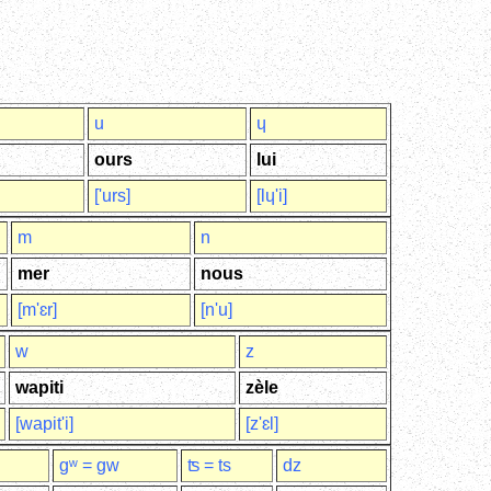
u
ɥ
ours
lui
['urs]
[lɥ'i]
m
n
mer
nous
[m'ɛr]
[n'u]
w
z
wapiti
zèle
[wapit'i]
[z'ɛl]
gʷ = gw
ʦ = ts
dz