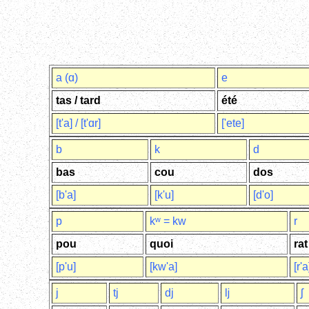
a (ɑ)
e
tas / tard
été
[t'a] / [t'ɑr]
['ete]
b
k
d
bas
cou
dos
[b'a]
[k'u]
[d'o]
p
kʷ = kw
r
pou
quoi
rat
[p'u]
[kw'a]
[r'a
j
tj
dj
ǉ
ʃ