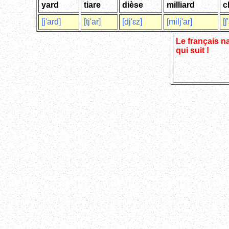
yard
tiare
dièse
milliard
c
[j'ard]
[tj'ar]
[dj'ɛz]
[milj'ar]
[ʃ
Le français n
qui suit !