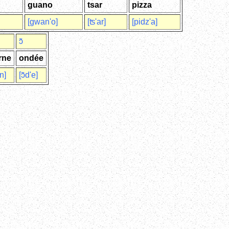
guano
tsar
pizza
[gwan'o]
[ʦ'ar]
[pidz'a]
ɔ̃
rne
ondée
rn]
[ɔ̃d'e]