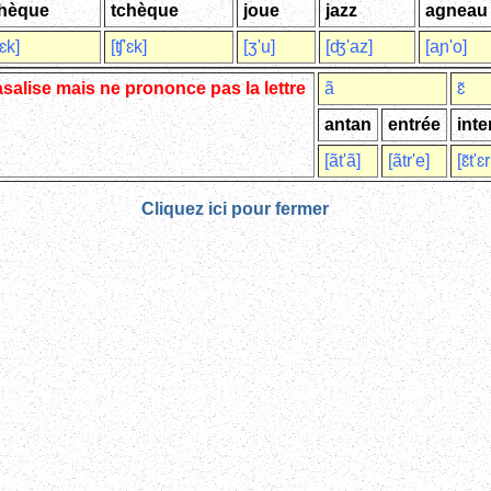
hèque
tchèque
joue
jazz
agneau
'ɛk]
[ʧ'ɛk]
[ʒ'u]
[ʤ'az]
[aɲ'o]
asalise mais ne prononce pas la lettre
ã
ɛ̃
antan
entrée
inte
[ãt'ã]
[ãtr'e]
[ɛ̃t'ɛ
Cliquez ici pour fermer