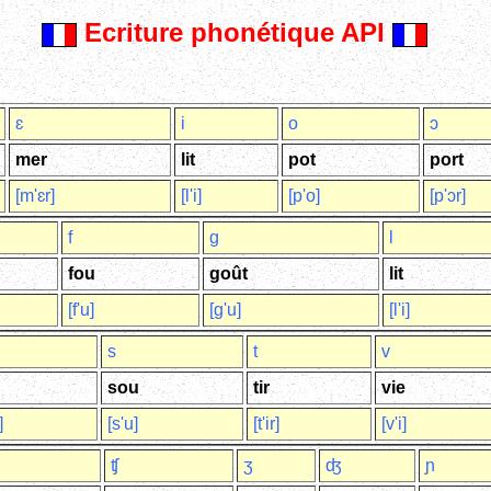
Ecriture phonétique API
ɛ
i
o
ɔ
mer
lit
pot
port
[m'ɛr]
[l'i]
[p'o]
[p'ɔr]
f
g
l
fou
goût
lit
[f'u]
[g'u]
[l'i]
s
t
v
sou
tir
vie
]
[s'u]
[t'ir]
[v'i]
ʧ
ʒ
ʤ
ɲ