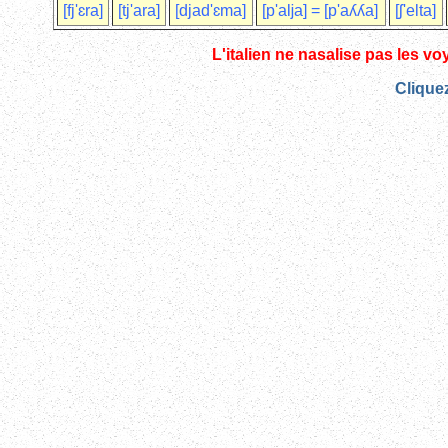
[fj'ɛra]
[tj'ara]
[djad'ɛma]
[p'aǉa] = [p'aʎʎa]
[ʃ'elta]
L'italien ne nasalise pas les vo
Cliquez