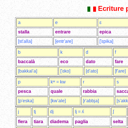
Ecriture
a
e
ɛ
stalla
entrare
epica
[st'alla]
[entr'are]
['ɛpika]
b
k
d
f
baccalà
eco
dato
fare
[bakkal'a]
['ɛko]
[d'ato]
[f'are]
p
kʷ = kw
r
s
pesca
quale
rabbia
sacc
[p'eska]
[kw'ale]
[r'abbja]
[s'akk
j
tj
dj
ǉ = ʎ
ʃ
fiera
tiara
diadema
paglia
selta