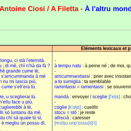
Antoine Ciosi / A Filetta -
À l'altru mon
Eléments lexicaux et 
ongu, ci stà l'eternità.
-
 ; di mè, chì n'hà da fà ?
à tempu natu
: à peine né ; de moi, que
hè grande cume tè,
-
su s'arricummanda à mè
arricummandassi
: prier avec insista
 nu mi lascia più,
a to sumiglia
: ta semblable
cume s'ell'era tù.
ramintassi = ramentassi
: se souvenir
e, u sceglierai tù.
mandà
: envoyer /
sceglie
[ʃ'eljɛ]
: cho
'ellu face u più.
-
 cuglierebbi à tè,
coglie
[k'oljɛ]
: cueillir
elli sò luntanu da mè,
stocu = stò
: je reste
stu chì sà quale tù sì,
alliscià
: caresser
 è megliu ùn possu dì.
[m'elju unp'ossu(d)'i]