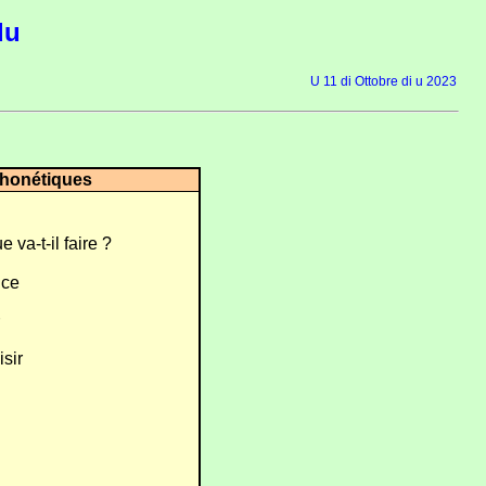
du
U 11 di Ottobre di u 2023
phonétiques
 va-t-il faire ?
nce
isir