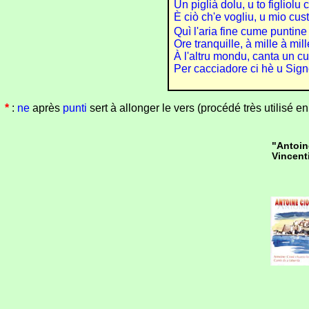
Ùn piglià dolu, u to figliolu 
È ciò ch'e vogliu, u mio cus
Quì l'aria fine cume puntin
Ore tranquille, à mille à mil
À l'altru mondu, canta un 
Per cacciadore ci hè u Signo
*
:
ne
après
punti
sert à allonger le vers (procédé très utilisé e
"Antoin
Vincent