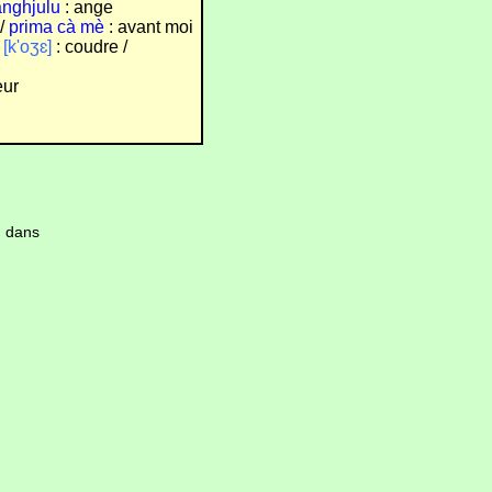
ànghjulu
: ange
/
prima cà mè
: avant moi
[k'oʒɛ]
: coudre /
eur
i
dans