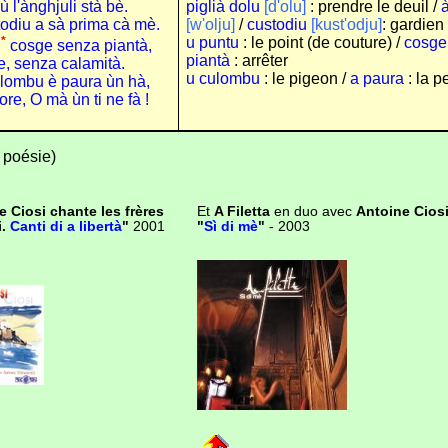
cù l'ànghjuli stà bè.
piglià dolu
[d'olu]
: prendre le deuil /
todiu a sà prima cà mè.
[w'olju]
/
custodiu
[kust'odju]
: gardien 
*
u puntu
: le point (de couture) /
cosge
e
cosge senza piantà,
piantà
: arrêter
le, senza calamità.
u culombu
: le pigeon /
a paura
: la p
culombu è paura ùn hà
,
re, O mà ùn ti ne fà !
n poésie)
e Ciosi chante les frères
Et
A Filetta
en duo avec
Antoine Cios
i.
Canti di a libertà
"
2001
"
Sì di mè
"
- 2003