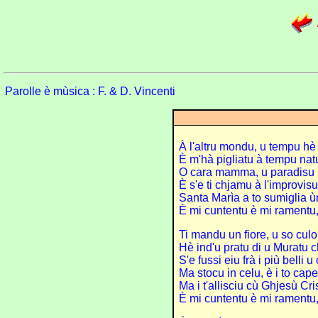
Parolle è mùsica : F. & D. Vincenti
À l'altru mondu, u tempu hè l
È m'hà pigliatu à tempu natu
O cara mamma, u paradisu 
È s'e ti chjamu à l'improvi
Santa Marìa a to sumiglia ùn
È mi cuntentu è mi ramentu, 
Ti mandu un fiore, u so culor
Hè ind'u pratu di u Muratu ch
S'e fussi eiu frà i più belli u
Ma stocu in celu, è i to cap
Ma i t'allisciu cù Ghjesù Cri
È mi cuntentu è mi ramentu,