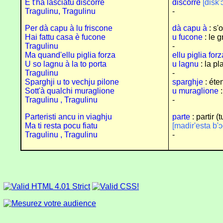
È t'hà lasciatu discorre
discorre
[disk'ɔ
Tragulinu, Tragulinu
-
Per dà capu à lu friscone
dà capu à
: s'
Hai fattu casa è fucone
u fucone
: le g
Tragulinu
-
Ma quand'ellu piglia forza
ellu piglia forz
U so lagnu à la to porta
u lagnu
: la pla
Tragulinu
-
Sparghji u to vechju pilone
sparghje
: éte
Sott'à qualchi muraglione
u muraglione
:
Tragulinu , Tragulinu
-
Parteristi ancu in viaghju
parte
: partir (
Ma ti resta pocu fiatu
[madir'esta b'ɔ
Tragulinu , Tragulinu
-