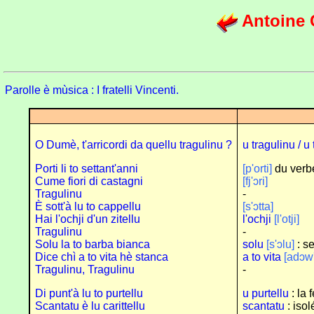
Antoine 
Parolle è mùsica : I fratelli Vincenti.
O Dumè, t'arricordi da quellu tragulinu ?
u tragulinu / u
Porti li to settant'anni
[p'orti]
du ver
Cume fiori di castagni
[fj'ɔri]
Tragulinu
-
È sott'à lu to cappellu
[s'ɔtta]
Hai l'ochji d'un zitellu
l'ochji
[l'otji]
Tragulinu
-
Solu la to barba bianca
solu
[s'ɔlu]
: s
Dice chì a to vita hè stanca
a to vita
[adɔw'
Tragulinu, Tragulinu
-
Di punt'à lu to purtellu
u purtellu
: la 
Scantatu è lu carittellu
scantatu
: isol