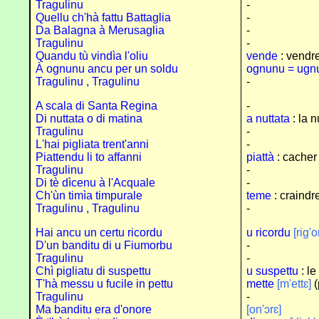
Tragulinu
-
Quellu ch'hà fattu Battaglia
-
Da Balagna à Merusaglia
-
Tragulinu
-
Quandu tù vindìa l'oliu
vende
: vendre
À ognunu ancu per un soldu
ognunu = ugn
Tragulinu , Tragulinu
-
A scala di Santa Regina
-
Di nuttata o di matina
a nuttata
: la n
Tragulinu
-
L'hai pigliata trent'anni
-
Piattendu li to affanni
piattà
: cacher
Tragulinu
-
Di tè dìcenu à l'Acquale
-
Ch'ùn timìa timpurale
teme
: craindr
Tragulinu , Tragulinu
-
Hai ancu un certu ricordu
u ricordu
[rig'
D'un banditu di u Fiumorbu
-
Tragulinu
-
Chì pigliatu di suspettu
u suspettu
: le
T'hà messu u fucile in pettu
mette
[m'ettɛ]
(
Tragulinu
-
Ma banditu era d'onore
[on'ɔrɛ]