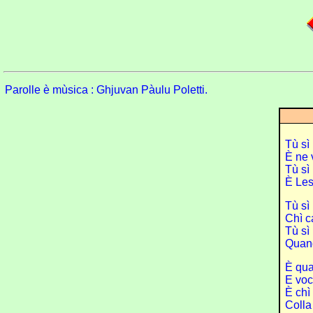
Parolle è mùsica : Ghjuvan Pàulu Poletti.
Tù sì 
È ne 
Tù sì 
È Les
Tù sì
Chì c
Tù sì
Quand
È qua
E voc
È chì
Colla