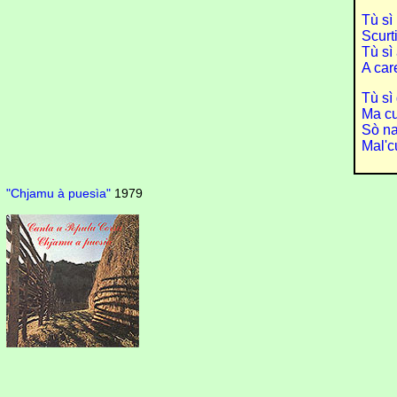
Tù sì
Scurt
Tù sì
A car
Tù sì
Ma cu
Sò nat
Mal'c
"Chjamu à puesìa"
1979