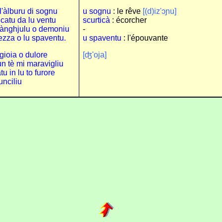
 l'àlburu di sognu
u sognu
: le rêve
[(d)iz'ɔɲu]
icatu da lu ventu
scurticà
: écorcher
 ànghjulu o demoniu
-
ezza o lu spaventu.
u spaventu
: l'épouvante
 gioia o dulore
[ʤ'oja]
n tè mi maravigliu
u in lu to furore
unciliu