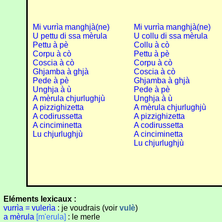
Mi vurrìa manghjà(ne)
Mi vurrìa manghjà(ne)
U pettu di ssa mèrula
U collu di ssa mèrula
Pettu à pè
Collu à cò
Corpu à cò
Pettu à pè
Coscia à cò
Corpu à cò
Ghjamba à ghjà
Coscia à cò
Pede à pè
Ghjamba à ghjà
Unghja à ù
Pede à pè
A mèrula chjurlughjù
Unghja à ù
A pizzighizetta
A mèrula chjurlughjù
A codirussetta
A pizzighizetta
A cinciminetta
A codirussetta
Lu chjurlughjù
A cinciminetta
Lu chjurlughjù
Eléments lexicaux :
vurrìa = vulerìa
: je voudrais (voir
vulè
)
a mèrula
[m'erula]
: le merle