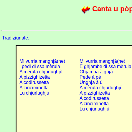
Canta u pòp
Tradiziunale.
Mi vurrìa manghjà(ne)
Mi vurrìa manghjà(ne)
I pedi di ssa mèrula
E ghjambe di ssa mèrula
A mérula chjurlughjù
Ghjamba à ghjà
A pizzighizetta
Pede à pè
A codirussetta
Unghja à ù
A cinciminetta
A mèrula chjurlughjù
Lu chjurlughjù
A pizzighizetta
A codirussetta
A cinciminetta
Lu chjurlughjù