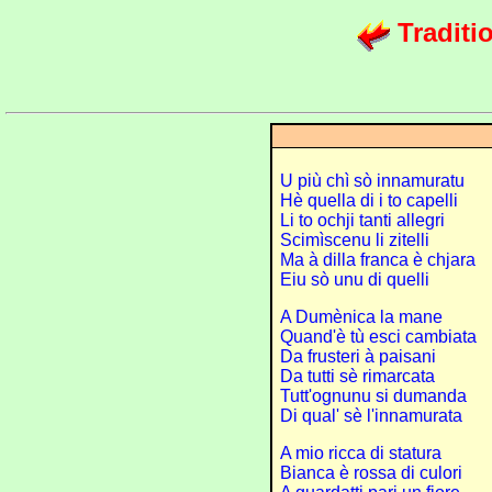
Traditi
U più chì sò innamuratu
Hè quella di i to capelli
Li to ochji tanti allegri
Scimìscenu li zitelli
Ma à dilla franca è chjara
Eiu sò unu di quelli
A Dumènica la mane
Quand'è tù esci cambiata
Da frusteri à paisani
Da tutti sè rimarcata
Tutt'ognunu si dumanda
Di qual' sè l'innamurata
A mio ricca di statura
Bianca è rossa di culori