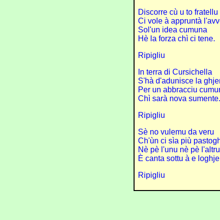
Discorre cù u to fratellu
Ci vole à appruntà l'av
Sol'un idea cumuna
Hè la forza chì ci tene.
Ripigliu
In terra di Cursichella
S'hà d'adunisce la ghje
Per un abbracciu cumu
Chì sarà nova sumente
Ripigliu
Sè no vulemu da veru
Ch'ùn ci sìa più pastog
Nè pè l'unu nè pè l'altru
È canta sottu à e loghje
Ripigliu