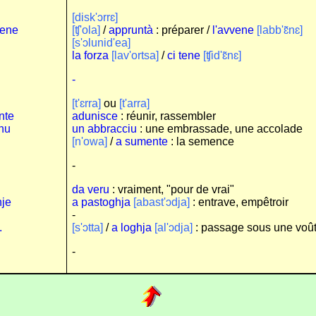
[disk'ɔrrɛ]
vene
[ʧ'ola]
/
appruntà
: préparer /
l'avvene
[labb'ɛ̃nɛ]
[s'ɔlunid'ea]
la forza
[lav'ortsa]
/
ci tene
[ʧid'ɛ̃nɛ]
-
[t'ɛrra]
ou
[t'arra]
nte
adunisce
: réunir, rassembler
nu
un abbracciu
: une embrassade, une accolade
.
[n'owa]
/
a sumente
: la semence
-
da veru
: vraiment, "pour de vrai"
hje
a pastoghja
[abast'ɔdja]
: entrave, empêtroir
-
.
[s'ɔtta]
/
a loghja
[al'ɔdja]
: passage sous une voû
-