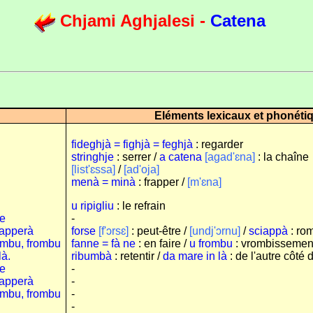
Chjami Aghjalesi -
Catena
Eléments lexicaux et phonéti
fideghjà = fighjà = feghjà
: regarder
stringhje
: serrer /
a catena
[agad'ɛna]
: la chaîne
[list'ɛssa]
/
[ad'oja]
menà = minà
: frapper /
[m'ɛna]
u ripigliu
: le refrain
me
-
iapperà
forse
[f'ɔrsɛ]
: peut-être /
[undj'ɔrnu]
/
sciappà
: rom
ombu, frombu
fanne = fà ne
: en faire /
u frombu
: vrombissemen
là.
ribumbà
: retentir /
da mare in là
: de l'autre côté 
me
-
iapperà
-
ombu, frombu
-
-