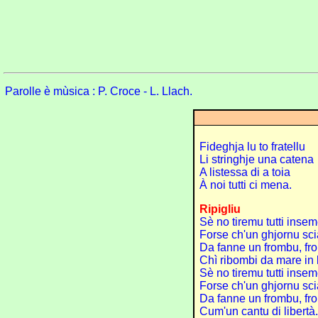
Parolle è mùsica : P. Croce - L. Llach.
Fideghja lu to fratellu
Li stringhje una catena
A listessa di a toia
À noi tutti ci mena.
Ripigliu
Sè no tiremu tutti inse
Forse ch'un ghjornu sc
Da fanne un frombu, fr
Chì ribombi da mare in 
Sè no tiremu tutti inse
Forse ch'un ghjornu sc
Da fanne un frombu, fr
Cum'un cantu di libertà.