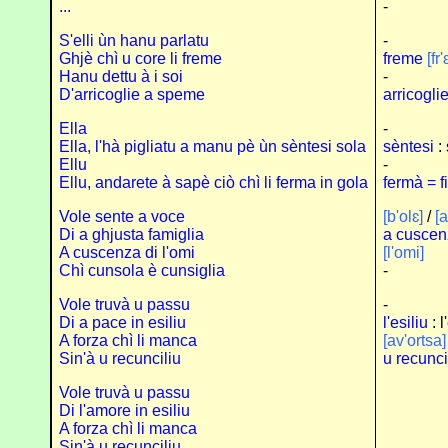
...
-
S'elli ùn hanu parlatu
-
Ghjè chì u core li freme
freme
[fr
Hanu dettu à i soi
-
D'arricoglie a speme
arricogli
Ella
-
Ella, l'hà pigliatu a manu pè ùn sèntesi sola
sèntesi
: 
Ellu
-
Ellu, andarete à sapè ciò chì li ferma in gola
fermà = f
Vole sente a voce
[b'olɛ]
/
[
Di a ghjusta famiglia
a cuscen
A cuscenza di l'omi
[l'omi]
Chì cunsola è cunsiglia
-
Vole truvà u passu
-
Di a pace in esiliu
l'esiliu
: l
A forza chì li manca
[av'ortsa]
Sin'à u recunciliu
u recunci
Vole truvà u passu
Di l'amore in esiliu
A forza chì li manca
Sin'à u recunciliu