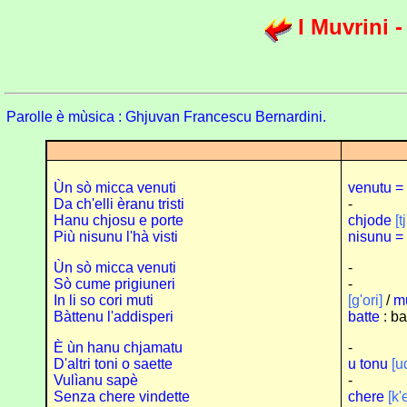
I Muvrini 
Parolle è mùsica : Ghjuvan Francescu Bernardini.
Ùn sò micca venuti
venutu = 
Da ch'elli èranu tristi
-
Hanu chjosu e porte
chjode
[t
Più nisunu l'hà visti
nisunu =
Ùn sò micca venuti
-
Sò cume prigiuneri
-
In li so cori muti
[g'ori]
/
m
Bàttenu l'addisperi
batte
: ba
È ùn hanu chjamatu
-
D'altri toni o saette
u tonu
[u
Vulìanu sapè
-
Senza chere vindette
chere
[k'