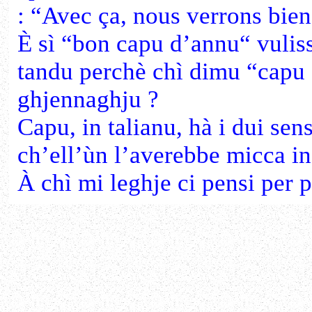
: “Avec ça, nous verrons bien
È sì “bon capu d’annu“ vulis
tandu perchè chì dimu “capu 
ghjennaghju ?
Capu, in talianu, hà i dui sens
ch’ell’ùn l’averebbe micca i
À chì mi leghje ci pensi per 