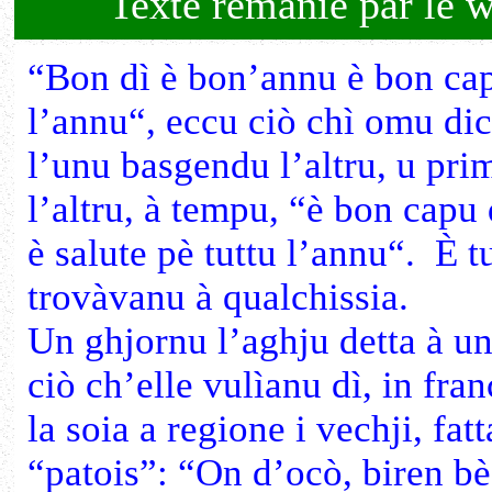
Texte remanié par le w
“Bon dì è bon’annu è bon cap
l’annu“, eccu ciò chì omu dic
l’unu basgendu l’altru, u pri
l’altru, à tempu, “è bon capu 
è salute pè tuttu l’annu“. È tu
trovàvanu à qualchissia.
Un ghjornu l’aghju detta à u
ciò ch’elle vulìanu dì, in fran
la soia a regione i vechji, fat
“patois”: “On d’ocò, biren bè 