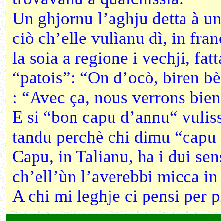
Un ghjornu l’aghju detta à u
ciò ch’elle vulìanu dì, in fran
la soia a regione i vechji, fat
“patois”: “On d’ocò, biren bè 
: “Avec ça, nous verrons bien 
E si “bon capu d’annu“ vulis
tandu perchè chi dimu “capu
Capu, in Talianu, ha i dui sen
ch’ell’ùn l’averebbi micca i
A chi mi leghje ci pensi per 