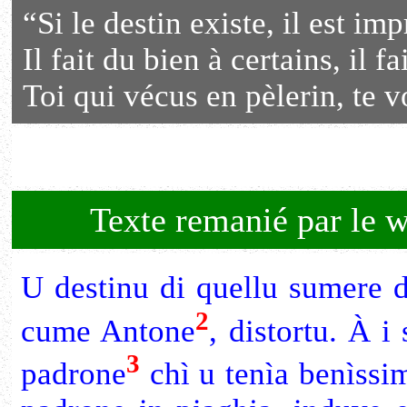
“Si le destin existe, il est imp
Il fait du bien à certains, il fa
Toi qui vécus en pèlerin, te v
Texte remanié par le w
U destinu di quellu sumere d
2
cume Antone
, distortu. À 
3
padrone
chì u tenìa benìssim