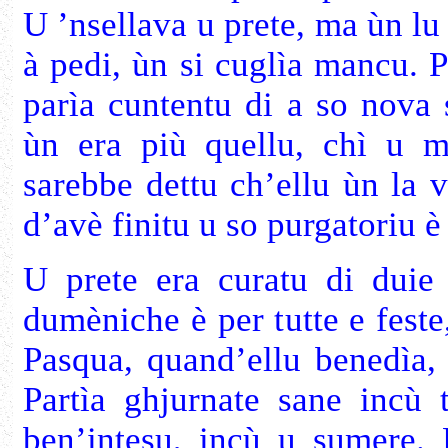
U ’nsellava u prete, ma ùn lu
à pedi, ùn si cuglìa mancu. P
parìa cuntentu di a so nova 
ùn era più quellu, chì u 
sarebbe dettu ch’ellu ùn la 
d’avè finitu u so purgatoriu è
U prete era curatu di duie 
dumèniche è per tutte e feste
Pasqua, quand’ellu benedìa, 
Partìa ghjurnate sane incù 
ben’intesu, incù u sumere. 