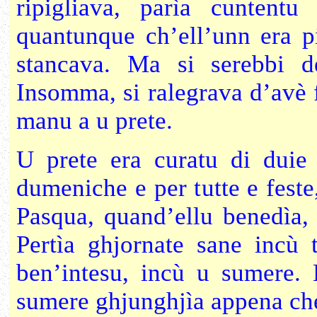
ripigliava, parìa cuntent
quantunque ch’ell’unn era p
stancava. Ma si serebbi d
Insomma, si ralegrava d’avè fi
manu a u prete.
U prete era curatu di duie 
dumeniche e per tutte e feste
Pasqua, quand’ellu benedìa, 
Pertìa ghjornate sane incù 
ben’intesu, incù u sumere. 
sumere ghjunghjìa appena ch