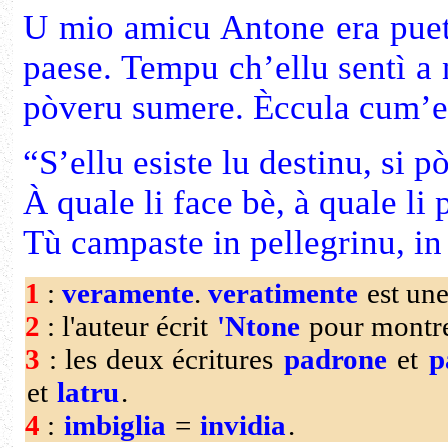
U mio amicu Antone era pueta
paese. Tempu ch’ellu sentì a 
pòveru sumere. Èccula cum’el
“S’ellu esiste lu destinu, si p
À quale li face bè, à quale li 
Tù campaste in pellegrinu, in
1
:
veramente
.
veratimente
est une
2
: l'auteur écrit
'Ntone
pour montrer
3
: les deux écritures
padrone
et
p
et
latru
.
4
:
imbiglia
=
invidia
.