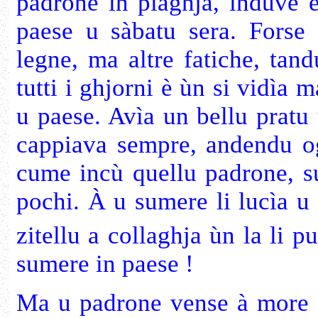
padrone in piaghja, induve e
paese u sàbatu sera. Forse
legne, ma altre fatiche, tan
tutti i ghjorni è ùn si vidìa m
u paese. Avìa un bellu pratu 
cappiava sempre, andendu ogn
cume incù quellu padrone, su
pochi. À u sumere li lucìa u
zitellu a collaghja ùn la li p
sumere in paese !
Ma u padrone vense à more è