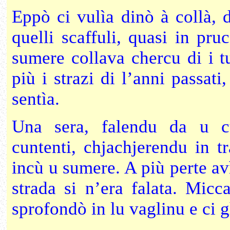
Eppò ci vulìa dinò à collà, d
quelli scaffuli, quasi in pru
sumere collava chercu di i tu
più i strazi di l’anni passat
sentìa.
Una sera, falendu da u cu
cuntenti, chjachjerendu in tr
incù u sumere. A più perte av
strada si n’era falata. Mic
sprofondò in lu vaglinu e ci g