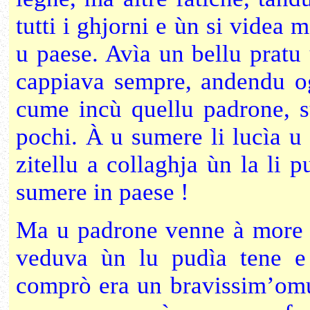
tutti i ghjorni e ùn si videa m
u paese. Avìa un bellu pratu 
cappiava sempre, andendu ogn
cume incù quellu padrone, su
pochi. À u sumere li lucìa u
zitellu a collaghja ùn la li p
sumere in paese !
Ma u padrone venne à more e
veduva ùn lu pudìa tene e
comprò era un bravissim’omu