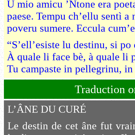
U mio amicu ’Ntone era poeta 
paese. Tempu ch’ellu sentì a 
poveru sumere. Eccula cum’el
“S’ell’esiste lu destinu, si po 
À quale li face bè, à quale li 
Tu campaste in pellegrinu, in
Traduction or
L’ÂNE DU CURÉ
Le destin de cet âne fut vra