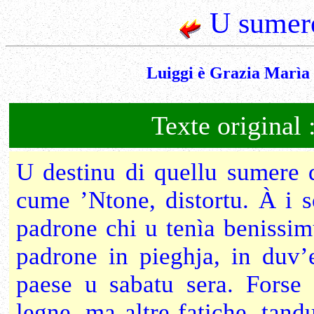
U sumere
Luiggi è Grazia Marìa 
Texte original 
U destinu di quellu sumere d
cume ’Ntone, distortu. À i 
padrone chi u tenìa benissimu
padrone in pieghja, in duv’e
paese u sabatu sera. Forse
legne, ma altre fatiche, tand