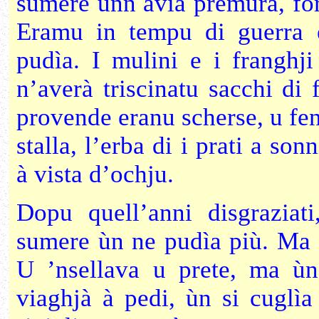
sumere unn avìa premura, for 
Eramu in tempu di guerra e
pudìa. I mulini e i franghj
n’averà triscinatu sacchi di
provende eranu scherse, u fen
stalla, l’erba di i prati a so
à vista d’ochju.
Dopu quell’anni disgraziat
sumere ùn ne pudìa più. Ma e 
U ’nsellava u prete, ma ù
viaghjà à pedi, ùn si cuglì