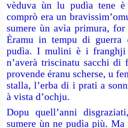
vèduva ùn lu pudìa tene è 
comprò era un bravissim’omu
sumere ùn avìa primura, for 
Èramu in tempu di guerra è
pudìa. I mulini è i franghj
n’averà triscinatu sacchi di
provende éranu scherse, u fen
stalla, l’erba di i prati a so
à vista d’ochju.
Dopu quell’anni disgraziat
sumere ùn ne pudìa più. Ma e 