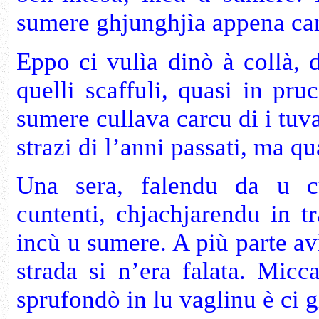
sumere ghjunghjìa appena ca
Eppo ci vulìa dinò à collà, d
quelli scaffuli, quasi in pru
sumere cullava carcu di i tuva
strazi di l’anni passati, ma q
Una sera, falendu da u cu
cuntenti, chjachjarendu in tr
incù u sumere. A più parte av
strada si n’era falata. Mic
sprufondò in lu vaglinu è ci g