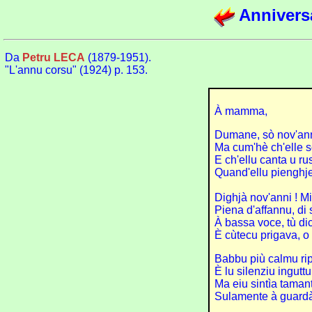
Annivers
Da
Petru LECA
(1879-1951).
"L'annu corsu" (1924) p. 153.
À mamma,
Dumane, sò nov'anni
Ma cum'hè ch'elle sò
E ch'ellu canta u rus
Quand'ellu pienghje 
Dighjà nov'anni ! Mi
Piena d'affannu, di 
À bassa voce, tù dic
È cùtecu prigava, o 
Babbu più calmu ripu
È lu silenziu ingutt
Ma eiu sintìa taman
Sulamente à guardà