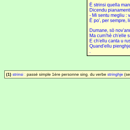
È strinsi quella ma
Dicendu pianamente 
- Mi sentu megliu : 
È po', per sempre, li
Dumane, sò nov'anni
Ma cum'hè ch'elle sò
E ch'ellu canta u rus
Quand'ellu pienghje 
.
(1)
strinsi :
passé simple 1ère personne sing. du verbe
stringhje
(ser