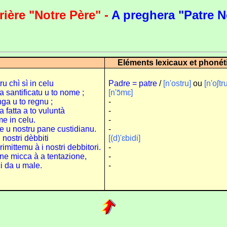
ière "Notre Père" -
A preghera "Patre N
Eléments lexicaux et phonét
u chì sì in celu
Padre = patre
/
[n'ostru]
ou
[n'oʃtru
ìa santificatu u to nome ;
[n'ɔ̃mɛ]
ga u to regnu ;
-
a fatta a to vuluntà
-
me in celu.
-
e u nostru pane custidianu.
-
i nostri dèbbiti
[(d)'ɛbidi]
imittemu à i nostri debbitori.
-
ne micca à a tentazione,
-
i da u male.
-