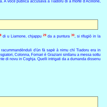
la. A voce pùblica accusava à Tiadoru di a morte d'Acillone,
8
29
30
di u Liamone, chjappu
da a puntura
, si rifugiò in la
e racummandènduli d'ùn fà sapè à nimu chì Tiadoru era in
tisgiatori, Colonna, Fornari è Graziani sintìanu a messa sottu
niente di novu in Coghja. Quelli intrigati da a dumanda dissenu