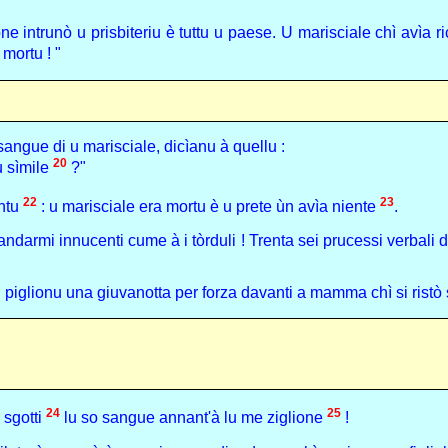
 intrunò u prisbiteriu è tuttu u paese. U marisciale chì avìa ric
 mortu ! "
sangue di u marisciale, dicìanu à quellu :
20
u sìmile
?"
22
23
ontu
: u marisciale era mortu è u prete ùn avìa niente
.
ndarmi innucenti cume à i tòrduli ! Trenta sei prucessi verbali di
piglionu una giuvanotta per forza davanti a mamma chì si ristò s
24
25
 sgotti
lu so sangue annant'à lu me ziglione
!