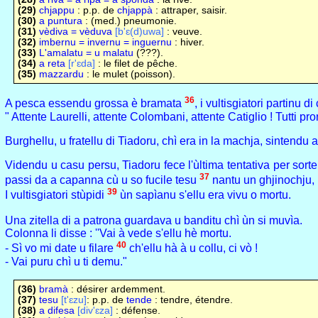
(29)
chjappu
: p.p. de
chjappà
: attraper, saisir.
(30)
a puntura
: (med.) pneumonie.
(31)
vèdiva = vèduva
[b'ɛ(d)uwa]
: veuve.
(32)
imbernu = invernu = inguernu
: hiver.
(33)
L'amalatu = u malatu
(???).
(34)
a reta
[r'ɛda]
: le filet de pêche.
(35)
mazzardu
: le mulet (poisson).
36
A pesca essendu grossa è bramata
, i vultisgiatori partinu
" Attente Laurelli, attente Colombani, attente Catiglio ! Tutti pron
Burghellu, u fratellu di Tiadoru, chì era in la machja, sintendu
Videndu u casu persu, Tiadoru fece l'ùltima tentativa per sorte
37
passi da a capanna cù u so fucile tesu
nantu un ghjinochju, i
39
I vultisgiatori stùpidi
ùn sapìanu s'ellu era vivu o mortu.
Una zitella di a patrona guardava u banditu chì ùn si muvìa.
Colonna li disse : ''Vai à vede s'ellu hè mortu.
40
- Sì vo mi date u filare
ch'ellu hà à u collu, ci vò !
- Vai puru chì u ti demu."
(36)
bramà
: désirer ardemment.
(37)
tesu
[t'ɛzu]
: p.p. de
tende
: tendre, étendre.
(38)
a difesa
[div'ɛza]
: défense.