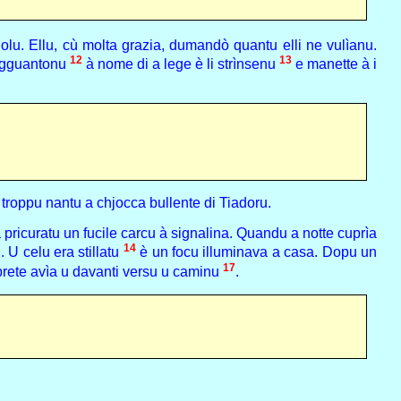
olu. Ellu, cù molta grazia, dumandò quantu elli ne vulìanu.
12
13
'agguantonu
à nome di a lege è li strìnsenu
e manette à i
a troppu nantu a chjocca bullente di Tiadoru.
a pricuratu un fucile carcu à signalina. Quandu a notte cuprìa
14
. U celu era stillatu
è un focu illuminava a casa. Dopu un
17
prete avìa u davanti versu u caminu
.