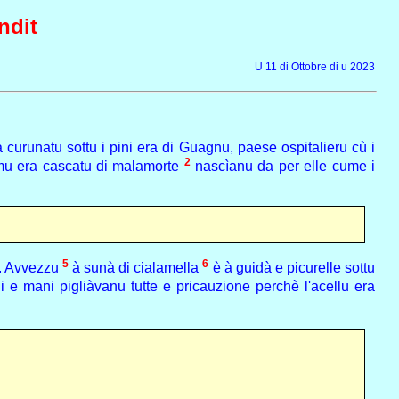
ndit
U 11 di Ottobre di u 2023
a curunatu sottu i pini era di Guagnu, paese ospitalieru cù i
2
l'omu era cascatu di malamorte
nascìanu da per elle cume i
5
6
i. Avvezzu
à sunà di cialamella
è à guidà e picurelle sottu
i e mani pigliàvanu tutte e pricauzione perchè l'acellu era