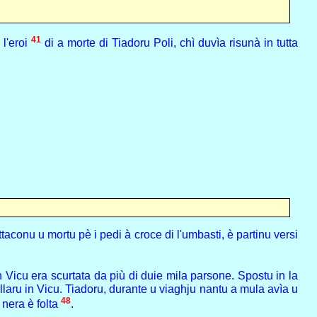
41
 l'eroi
di a morte di Tiadoru Poli, chì duvìa risunà in tutta
ttaconu u mortu pè i pedi à croce di l'umbasti, è partinu versi
n Vicu era scurtata da più di duie mila parsone. Spostu in la
ellaru in Vicu. Tiadoru, durante u viaghju nantu a mula avìa u
48
a nera è folta
.