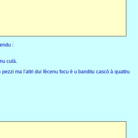
dendu :
inu culà.
 pezzi ma l'altri dui fècenu focu è u banditu cascò à quattru