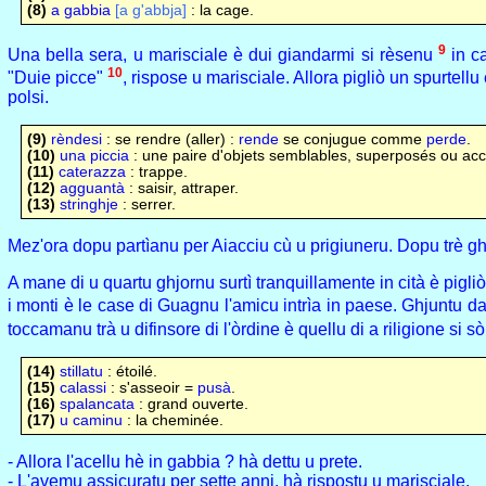
(8)
a gabbia
[a g'abbja]
: la cage.
9
Una bella sera, u marisciale è dui giandarmi si rèsenu
in ca
10
"Duie picce"
, rispose u marisciale. Allora pigliò un spurtellu
polsi.
(9)
rèndesi
: se rendre (aller) :
rende
se conjugue comme
perde
.
(10)
una piccia
: une paire d'objets semblables, superposés ou acc
(11)
caterazza
: trappe.
(12)
agguantà
: saisir, attraper.
(13)
stringhje
: serrer.
Mez'ora dopu partìanu per Aiacciu cù u prigiuneru. Dopu trè ghjo
A mane di u quartu ghjornu surtì tranquillamente in cità è pigl
i monti è le case di Guagnu l'amicu intrìa in paese. Ghjuntu dava
toccamanu trà u difinsore di l'òrdine è quellu di a riligione si sò
(14)
stillatu
: étoilé.
(15)
calassi
: s'asseoir =
pusà
.
(16)
spalancata
: grand ouverte.
(17)
u caminu
: la cheminée.
- Allora l'acellu hè in gabbia ? hà dettu u prete.
- L'avemu assicuratu per sette anni, hà rispostu u marisciale.