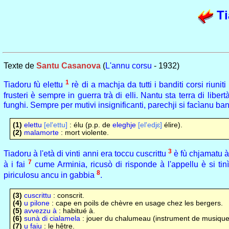
Ti
Texte de
Santu Casanova
(
L'annu corsu
- 1932)
1
Tiadoru fù elettu
rè di a machja da tutti i banditi corsi riuni
frusteri è sempre in guerra trà di elli. Nantu sta terra di li
funghi. Sempre per mutivi insignificanti, parechji si facìanu band
(1)
elettu
[el'ettu]
: élu (p.p. de
eleghje
[el'edjɛ]
élire).
(2)
malamorte
: mort violente.
3
Tiadoru à l'età di vinti anni era toccu cuscrittu
è fù chjamatu à
7
à i fai
cume Arminia, ricusò di risponde à l'appellu è si tin
8
piriculosu ancu in gabbia
.
(3)
cuscrittu
: conscrit.
(4)
u pilone
: cape en poils de chèvre en usage chez les bergers.
(5)
avvezzu à
: habitué à.
(6)
sunà di cialamela
: jouer du chalumeau (instrument de musique
(7)
u faiu
: le hêtre.