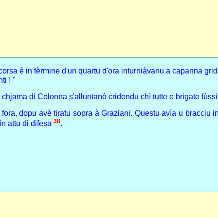
 di corsa è in tèrmine d'un quartu d'ora inturniàvanu a capanna gri
ti ! "
 a chjama di Colonna s'alluntanò cridendu chì tutte e brigate fùss
 fora, dopu avè tiratu sopra à Graziani. Questu avìa u bracciu in
38
n attu di difesa
.