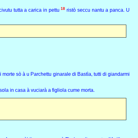
18
ivutu tutta a carica in pettu
ristò seccu nantu a panca. U
 morte sò à u Parchettu ginarale di Bastìa, tutti di giandarmi
ola in casa à vuciarà a figliola cume morta.