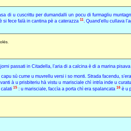
sa di u cuscrittu per dumandalli un pocu di furmagliu muntagn
11
 è si fece falà in cantina pè a caterazza
. Quand'ellu cullava l
olés.
rni passati in Citadella, l'aria di a calcina è di a marina pisav
iò capu sù cume u muvrellu versi i so monti. Strada facendu, s'er
nti à u prisbiteriu hà vistu u marisciale chì intrìa inde u curatu
15
16
 calati
: u marisciale, faccìa a porta chì era spalancata
è u 