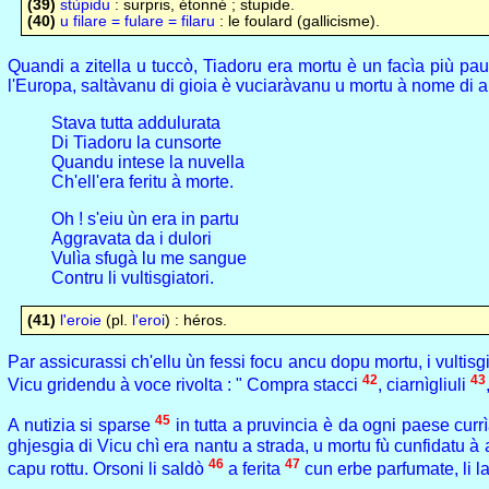
(39)
stùpidu
: surpris, étonné ; stupide.
(40)
u filare = fulare = filaru
: le foulard (gallicisme).
Quandi a zitella u tuccò, Tiadoru era mortu è un facìa più paur
l'Europa, saltàvanu di gioia è vuciaràvanu u mortu à nome di a
Stava tutta addulurata
Di Tiadoru la cunsorte
Quandu intese la nuvella
Ch'ell'era feritu à morte.
Oh ! s'eiu ùn era in partu
Aggravata da i dulori
Vulìa sfugà lu me sangue
Contru li vultisgiatori.
(41)
l'eroie
(pl.
l'eroi
) : héros.
Par assicurassi ch'ellu ùn fessi focu ancu dopu mortu, i vultisgi
42
43
Vicu gridendu à voce rivolta : " Compra stacci
, ciarnìgliuli
45
A nutizia si sparse
in tutta a pruvincia è da ogni paese currì
ghjesgia di Vicu chì era nantu a strada, u mortu fù cunfidatu à 
46
47
capu rottu. Orsoni li saldò
a ferita
cun erbe parfumate, li lav