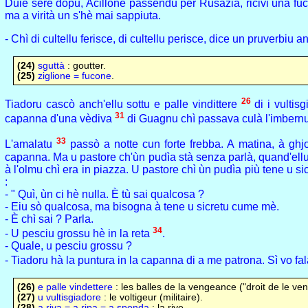
Duie sere dopu, Acillone passendu per Rusazia, ricivi una fuc
ma a virità un s'hè mai sappiuta.
- Chì di cultellu feris
c
e, di cultellu perisce, dice un pruverbiu a
(24)
sguttà
: goutter.
(25)
ziglione = fucone
.
26
Tiadoru cascò anch'ellu sottu e palle vindittere
di i vultis
31
capanna d'una vèdiva
di Guagnu chì passava culà l'imbern
33
L'amalatu
passò a notte cun forte frebba. A matina, à gh
capanna. Ma u pastore ch'ùn pudìa stà senza parlà, quand'ellu g
à l'olmu chì era in piazza. U pastore chì ùn pudìa più tene u si
:
- " Quì, ùn ci hè nulla. È tù sai qualcosa ?
- Eiu sò qualcosa, ma bisogna à tene u sicretu cume mè.
- È chì sai ? Parla.
34
- U pesciu grossu hè in la reta
.
- Quale, u pesciu grossu ?
- Tiadoru hà la puntura in la capanna di a me patrona. Sì vo f
(26)
e palle vindettere
: les balles de la vengeance ("droit de le ven
(27)
u vultisgiadore
: le voltigeur (militaire).
(28)
a riva = a ripa = a sponda
: la rive.