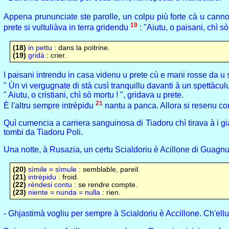
Appena prununciate ste parolle, un colpu più forte cà u cannone
19
prete si vultuliàva in terra gridendu
: "Aiutu, o paisani, chì sò
(18)
in pettu
: dans la poitrine.
(19)
gridà
: crier.
I paisani intrendu in casa videnu u prete cù e mani rosse da u 
" Ùn vi vergugnate di stà cusì tranquillu davanti à un spettàcul
" Aiutu, o cristiani, chì sò mortu ! ", gridava u prete.
21
È l'altru sempre intrèpidu
nantu a panca. Allora si resenu c
Quì cumencia a carriera sanguinosa di Tiadoru chì tirava à i gia
tombi da Tiadoru Poli.
Una notte, à Rusazia, un certu Scialdoriu è Acillone di Guagnu 
(20)
sìmile = sìmule
: semblable, pareil.
(21)
intrèpidu
: froid.
(22)
rèndesi contu
: se rendre compte.
(23)
niente = nunda = nulla
: rien.
- Ghjastimà vogliu per sempre à Scialdoriu è Accillone. Ch'ellu