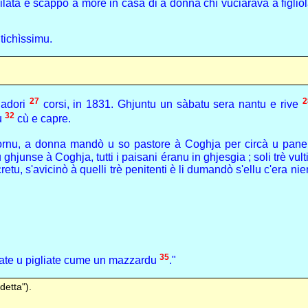
ilata è scappò à more in casa di a donna chì vuciarava a figlio
ntichìssimu.
27
2
giadori
corsi, in 1831. Ghjuntu un sàbatu sera nantu e rive
32
u
cù e capre.
jornu, a donna mandò u so pastore à Coghja per circà u pan
hjunse à Coghja, tutti i paisani éranu in ghjesgia ; soli trè vul
cretu, s'avicinò à quelli trè penitenti è li dumandò s'ellu c'era 
35
alate u pigliate cume un mazzardu
."
detta").