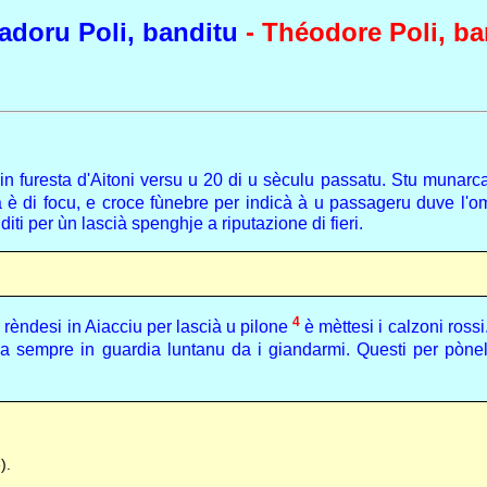
adoru Poli, banditu
- Théodore Poli, ba
ti in furesta d'Aitoni versu u 20 di u sèculu passatu. Stu munarc
bertà è di focu, e croce fùnebre per indicà à u passageru duve 
iti per ùn lascià spenghje a riputazione di fieri.
4
 rèndesi in Aiacciu per lascià u pilone
è mèttesi i calzoni ross
ìa sempre in guardia luntanu da i giandarmi. Questi per pònel
).