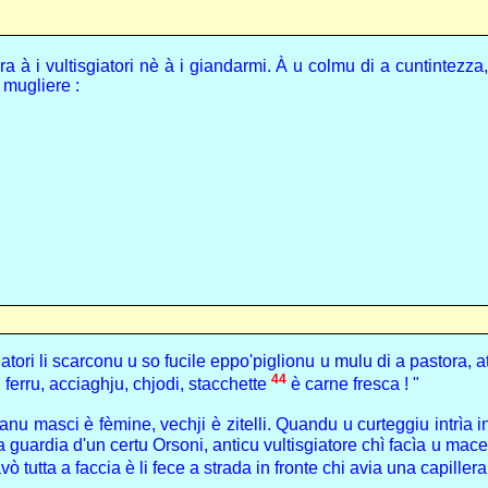
a à i vultisgiatori nè à i giandarmi. À u colmu di a cuntintezza,
 mugliere :
atori li scarconu u so fucile eppo'piglionu u mulu di a pastora, a
44
, ferru, acciaghju, chjodi, stacchette
è carne fresca ! "
anu masci è fèmine, vechji è zitelli. Quandu u curteggiu intrìa i
a guardia d'un certu Orsoni, anticu vultisgiatore chì facìa u mac
ò tutta a faccia è li fece a strada in fronte chi avia una capiller