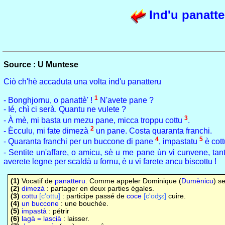
Ind'u panatte
Source : U Muntese
Ciò ch'hè accaduta una volta ind'u panatteru
1
- Bonghjornu, o panattè' !
N'avete pane ?
- Ié, chì ci serà. Quantu ne vulete ?
3
- À mè, mi basta un mezu pane, micca troppu cottu
.
2
- Ècculu, mi fate dimezà
un pane. Costa quaranta franchi.
4
5
- Quaranta franchi per un buccone di pane
, impastatu
è cott
- Sentite un'affare, o amicu, sè u me pane ùn vi cunvene, tan
averete legne per scaldà u fornu, è u vi farete ancu biscottu !
(1)
Vocatif de
panatteru
. Comme appeler Dominique (
Dumènicu
) se
(2)
dimezà
: partager en deux parties égales.
(3)
cottu
[c'ottu]
: participe passé de
coce
[c'oʤɛ]
cuire.
(4)
un buccone
: une bouchée.
(5)
impastà
: pétrir
(6)
lagà = lascià
: laisser.