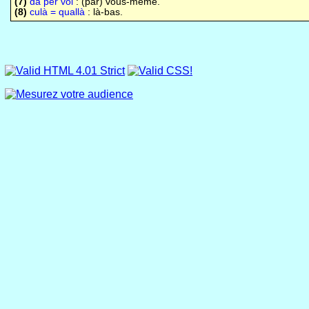
(7)
da per voi
: (par) vous-même.
(8)
culà = quallà
: là-bas.