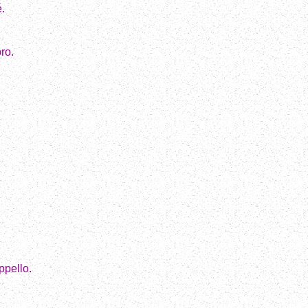
.
ro.
ppello.