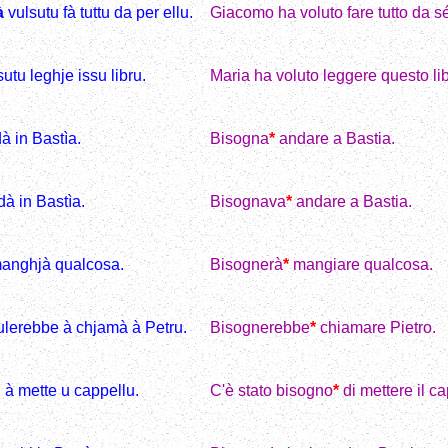
à
vulsutu fà tuttu da per ellu.
Giacomo ha voluto fare tutto da sé
utu leghje issu libru.
Maria ha voluto leggere questo lib
à in Bastìa.
Bisogna
*
andare a Bastia.
dà in Bastìa.
Bisognava
*
andare a Bastia.
manghjà qualcosa.
Bisognerà
*
mangiare qualcosa.
vulerebbe à chjamà à Petru.
Bisognerebbe
*
chiamare Pietro.
 à mette u cappellu.
C'è stato bisogno
*
di mettere il ca