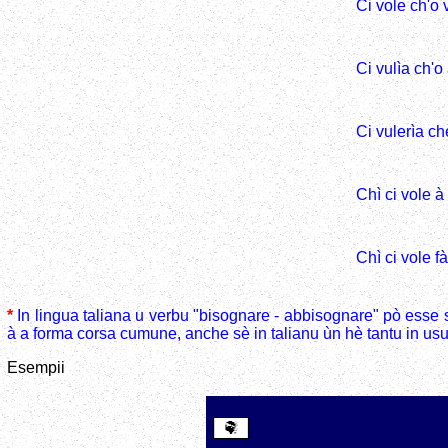
Ci vole ch'o 
Ci vulìa ch'o
Ci vulerìa c
Chì ci vole à 
Chì ci vole fà
*
In lingua taliana u verbu "bisognare - abbisognare" pò esse so
à a forma corsa cumune, anche sè in talianu ùn hè tantu in usu
Esempii