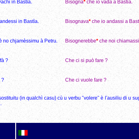
vachi in Bastìa.
Bisogna
*
che io vada a Bastia.
 andessi in Bastìa.
Bisognava
*
che io andassi a Bast
hè no chjamèssimu à Petru.
Bisognerebbe
*
che noi chiamassi
fà ?
Che ci si può fare ?
 ?
Che ci vuole fare ?
stituitu (in qualchì casu) cù u verbu "volere" è l'ausiliu di u s
.