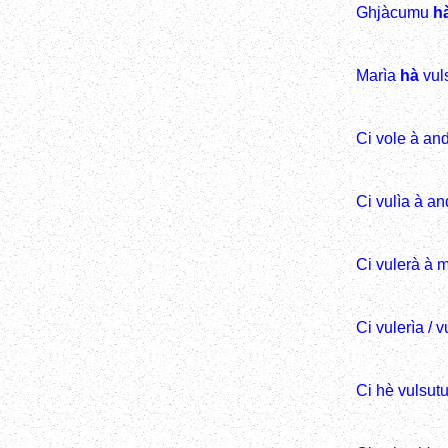
Ghjàcumu
h
Marìa
hà
vuls
Ci vole à and
Ci vulìa à an
Ci vulerà à 
Ci vulerìa / 
Ci hè vulsutu