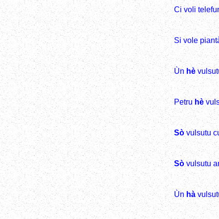
Ci voli telef
Si vole piant
Ùn
hè
vulsut
Petru
hè
vuls
Sò
vulsutu cu
Sò
vulsutu an
Ùn
hà
vulsut