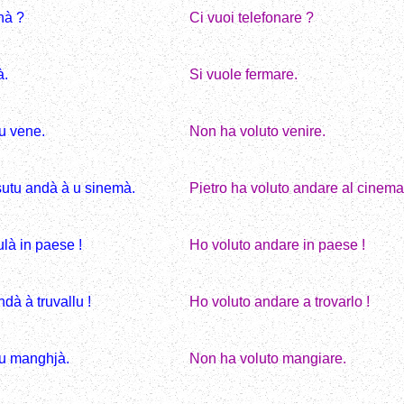
unà ?
Ci vuoi telefonare ?
à.
Si vuole fermare.
u vene.
Non ha voluto venire.
utu andà à u sinemà.
Pietro ha voluto andare al cinema
là in paese !
Ho voluto andare in paese !
dà à truvallu !
Ho voluto andare a trovarlo !
u manghjà.
Non ha voluto mangiare.