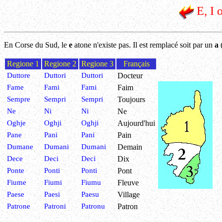
E, I 
En Corse du Sud, le
e
atone n'existe pas. Il est remplacé soit par un
a
Regione 1
Regione 2
Regione 3
Français
Duttore
Duttori
Duttori
Docteur
Fame
Fami
Fami
Faim
Sempre
Sempri
Sempri
Toujours
Ne
Ni
Ni
Ne
Oghje
Oghji
Oghji
Aujourd'hui
Pane
Pani
Pani
Pain
Dumane
Dumani
Dumani
Demain
Dece
Deci
Deci
Dix
Ponte
Ponti
Ponti
Pont
Fiume
Fiumi
Fiumu
Fleuve
Paese
Paesi
Paesu
Village
Patrone
Patroni
Patronu
Patron