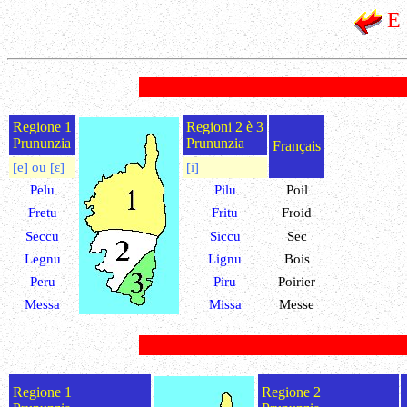
E 
Regione 1
Regioni 2 è 3
Prununzia
Prununzia
Français
[e] ou [ɛ]
[i]
Pelu
Pilu
Poil
Fretu
Fritu
Froid
Seccu
Siccu
Sec
Legnu
Lignu
Bois
Peru
Piru
Poirier
Messa
Missa
Messe
Regione 1
Regione 2