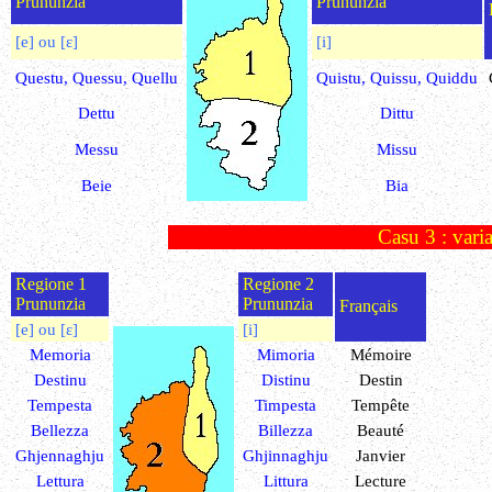
Prununzia
Prununzia
[e] ou [ɛ]
[i]
Questu, Quessu, Quellu
Quistu, Quissu, Quiddu
Dettu
Dittu
Messu
Missu
Beie
Bia
Casu 3 : vari
Regione 1
Regione 2
Prununzia
Prununzia
Français
[e] ou [ɛ]
[i]
Memoria
Mimoria
Mémoire
Destinu
Distinu
Destin
Tempesta
Timpesta
Tempête
Bellezza
Billezza
Beauté
Ghjennaghju
Ghjinnaghju
Janvier
Lettura
Littura
Lecture