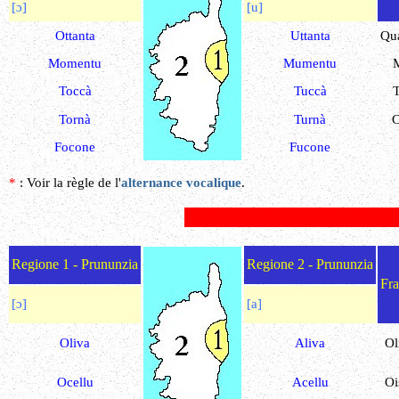
[ɔ]
[u]
Ottanta
Uttanta
Qua
Momentu
Mumentu
Toccà
Tuccà
Tornà
Turnà
C
Focone
Fucone
*
: Voir la règle de l'
alternance vocalique
.
Regione 1 - Prununzia
Regione 2 - Prununzia
Fra
[ɔ]
[a]
Oliva
Aliva
Ol
Ocellu
Acellu
Oi