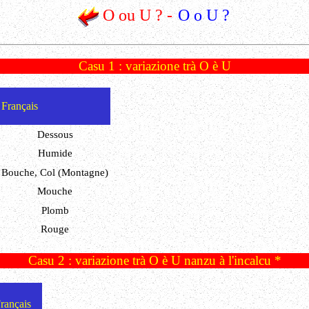
O ou U ? -
O o U ?
Casu 1 : variazione trà O è U
Français
Dessous
Humide
Bouche, Col (Montagne)
Mouche
Plomb
Rouge
Casu 2 : variazione trà O è U nanzu à l'incalcu *
rançais