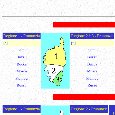
Regione 1 - Prununzia
Regione 2 è 3 - Prununzia
[ɔ]
[u]
Sottu
Suttu
Bozzu
Buzzu
Bocca
Bucca
Mosca
Musca
Piombu
Piumbu
Rossu
Russu
Regione 1 - Prununzia
Regione 2 - Prununzia
F