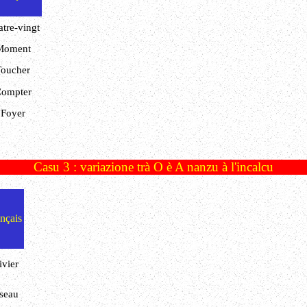
tre-vingt
Moment
Toucher
ompter
Foyer
Casu 3 : variazione trà O è A nanzu à l'incalcu
nçais
ivier
seau