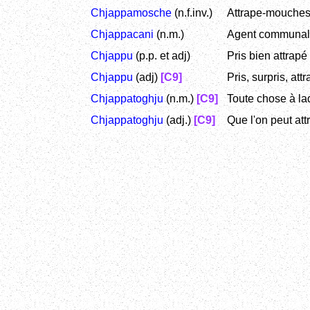
Chjappamosche
(n.f.inv.)
Attrape-mouche
Chjappacani
(n.m.)
Agent communal ch
Chjappu
(p.p. et adj)
Pris bien attrapé 
Chjappu
(adj)
[C9]
Pris, surpris, att
Chjappatoghju
(n.m.)
[C9]
Toute chose à la
Chjappatoghju
(adj.)
[C9]
Que l'on peut att