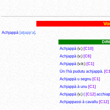
Voi
Achjappà
[atjapp'a]
.
Diff
Achjappà
(v.)
[C10]
Achjappà
(v.)
[C6]
Achjappà
(v.tr.)
[C1]
Ùn l'hà pudutu achjappà.
[C1
Achjappà u segnu
[C1]
Achjappà à unu
[C1]
Achjappà
(v.)
(
[C12]
acchiap
Achjappassi à cavallu
[C12]