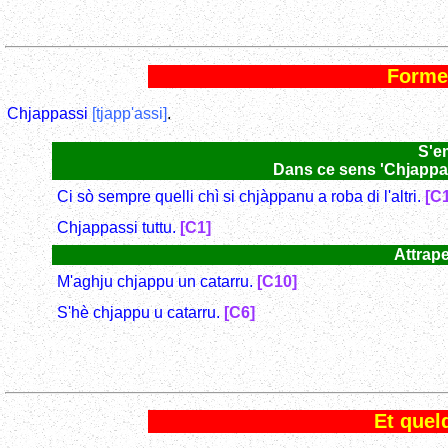
Forme
Chjappassi
[tjapp'assi]
.
S'e
Dans ce sens 'Chjappas
Ci sò sempre quelli chì si chjàppanu a roba di l'altri.
[C
Chjappassi tuttu.
[C1]
Attrape
M'aghju chjappu un catarru.
[C10]
S'hè chjappu u catarru.
[C6]
Et quelq