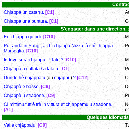
Contrac
Chjappà un catarru.
[C1]
A
Chjappà una puntura.
[C1]
C
S'engager dans une direction, se
Eo chjappu quindi.
[C10]
Mo
Per andà in Parigi, à chì chjappa Nizza, à chì chjappa
Po
Marseglia.
[C10]
Induve serà chjappu U Tale ?
[C10]
M
Chjappà a cullata / a falata.
[C1]
P
Dunde hè chjappatu
(ou
chjappu
)
?
[C12]
Où
Chjappà e basse.
[C9]
D
Chjappà u stradone.
[C9]
Pr
Ci mittimu tutt'è trè in vittura et chjappemu u stradone.
N
[A1]
d
Quelques idiomatism
Vai è chjàppalu.
[C9]
T