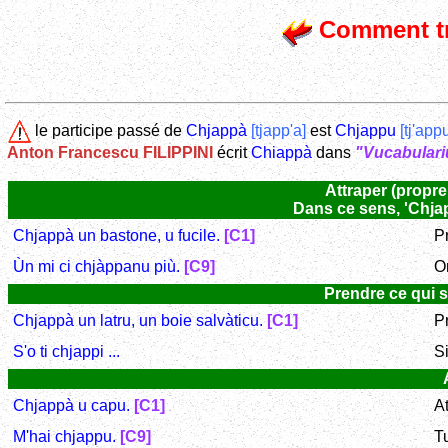
Comment tr
le participe passé de
Chjappà
[tjapp'a]
est
Chjappu
[tj'app
Anton Francescu FILIPPINI
écrit
Chiappà
dans
"Vucabulari
Attraper (propre 
Dans ce sens, 'Chjap
Chjappà un bastone, u fucile.
[C1]
Pr
Ùn mi ci chjàppanu più.
[C9]
O
Prendre ce qui s
Chjappà un latru, un boie salvàticu.
[C1]
P
S'o ti chjappi ...
Si
Chjappà u capu.
[C1]
At
M'hai chjappu.
[C9]
T