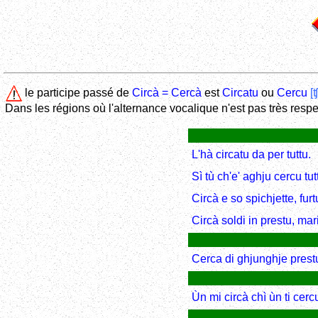
le participe passé de
Circà = Cercà
est
Circatu
ou
Cercu
[
Dans les régions où l'alternance vocalique n'est pas très respe
L'hà circatu da per tuttu.
Sì tù ch'e' aghju cercu tu
Circà e so spichjette, furt
Circà soldi in prestu, mar
Cerca di ghjunghje prest
Ùn mi circà chì ùn ti cercu