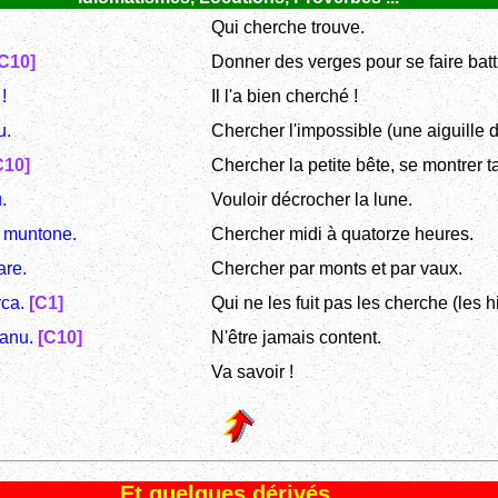
Qui cherche trouve.
C10]
Donner des verges pour se faire batt
!
Il l'a bien cherché !
u.
Chercher l'impossible (une aiguille d
C10]
Chercher la petite bête, se montrer ta
.
Vouloir décrocher la lune.
n muntone.
Chercher midi à quatorze heures.
are.
Chercher par monts et par vaux.
rca.
[C1]
Qui ne les fuit pas les cherche (les hi
ranu.
[C10]
N'être jamais content.
Va savoir !
Et quelques dérivés ...