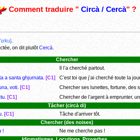
Comment traduire "
Circà / Cercà
" ?
ʧ'ɛrku]
.
ctée, on dit plutôt
Cercà
.
Chercher
Il l'a cherché partout.
tta a santa ghjurnata.
[C1]
C'est toi que j'ai cherché toute la jou
una, voti.
[C1]
Chercher ses lunettes, fortune, des s
itu.
[C1]
Chercher de l'argent à emprunter, un
Tâcher (circà di)
u.
[C1]
Tâche d'arriver tôt.
Chercher (des noises)
 !
Ne me cherche pas !
Idiomatismes, Locutions, Proverbes ...