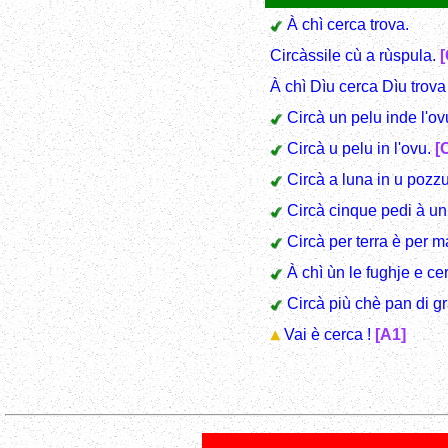
À chì cerca trova.
Circàssile cù a rùspula.
[
À chì Dìu cerca Dìu trova 
Circà un pelu inde l'ov
Circà u pelu in l'ovu.
[
Circà a luna in u pozzu
Circà cinque pedi à u
Circà per terra è per m
À chì ùn le fughje e ce
Circà più chè pan di g
Vai è cerca !
[A1]