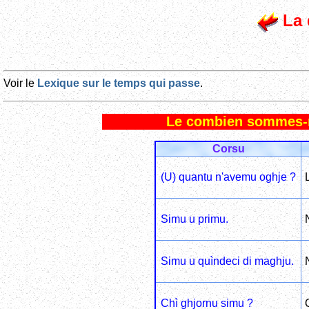
La 
Voir le
Lexique sur le temps qui passe
.
Le combien sommes-
Corsu
(U) quantu n'avemu oghje ?
Simu u primu.
Simu u quìndeci di maghju.
Chì ghjornu simu ?