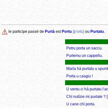
le participe passé de
Purtà
est
Portu
[p'ortu]
ou
Purtatu
.
Petru porta un saccu.
Purtemu un cappellu.
Marìa hà purtatu u spunt
Porta u casgiu !
U ventu ci hà purtatu l'a
Chì nutìzie mi purtate ?
U cane chì porta.