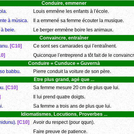
Conduire, emmener
ola.
Louis emmène les enfants à l'école.
nte à mùsica.
Il a emmené sa femme écouter la musique.
 à beie.
Le berger emmène boire les animaux.
Convaincre, entraîner
tanu.
[C10]
Ce sont ses camarades qui l'entraînent.
10]
Quiconque l'entreprend a tôt fait de le convaincr
Conduire = Cunduce = Guvernà
u so babbu.
Pierre conduit la voiture de son père.
Etre plus grand, agé que ...
mu.
[C10]
Sa femme mesure 20 cm de plus que lui.
]
Il lui prend quatre doigts.
i.
Sa femme a trois ans de plus que lui.
Idiomatismes, Locutions, Proverbes ...
chidunu).
[C10]
Avoir du respect (pour qqun).
Faire preuve de patience.