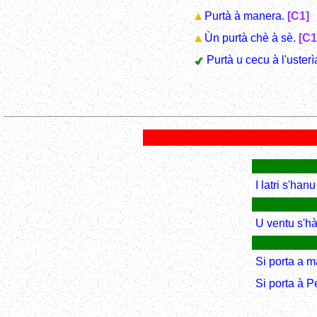
Purtà à manera.
[C1]
Ùn purtà chè à sè.
[C1
Purtà u cecu à l'usterì
I latri s'hanu
U ventu s'hà
Si porta a 
Si porta à P