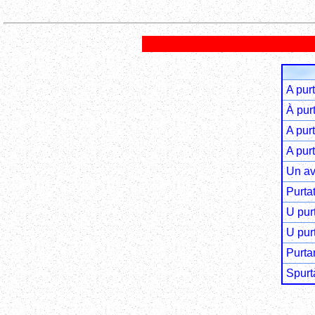
A pur
À pur
A purt
A purt
Un av
Purta
U pur
U pur
Purta
Spurt