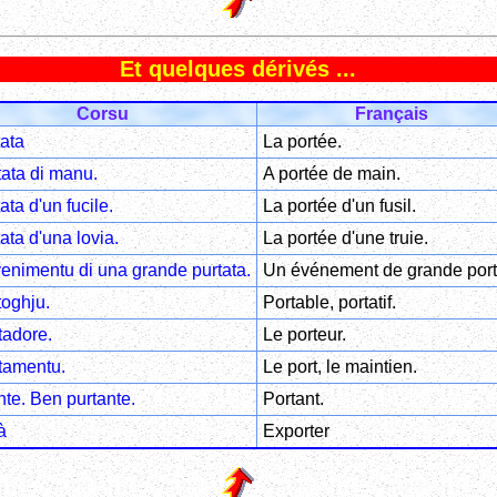
Et quelques dérivés ...
Corsu
Français
tata
La portée.
tata di manu.
A portée de main.
ata d'un fucile.
La portée d'un fusil.
ata d'una lovia.
La portée d'une truie.
enimentu di una grande purtata.
Un événement de grande port
toghju.
Portable, portatif.
tadore.
Le porteur.
tamentu.
Le port, le maintien.
nte. Ben purtante.
Portant.
à
Exporter