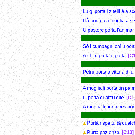
Luigi porta i zitelli à a sc
Hà purtatu a moglia à se
U pastore porta l'animali
Sò i cumpagni chì u pòr
À chì u parla u porta.
[C
Petru porta a vittura di 
A moglia li porta un pal
Li porta quattru dite.
[C1
A moglia li porta très ann
Purtà rispettu (à qual
Purtà pazienza.
[C10]