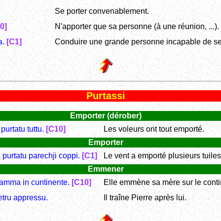
Se porter convenablement.
0]
N'apporter que sa personne (à une réunion, ...).
a.
[C1]
Conduire une grande personne incapable de se 
Purtassi
Emporter (dérober)
 purtatu tuttu.
[C10]
Les voleurs ont tout emporté.
Emporter
 purtatu parechji coppi.
[C1]
Le vent a emporté plusieurs tuiles
Emmener
mamma in cuntinente.
[C10]
Elle emmène sa mère sur le conti
etru appressu.
Il traîne Pierre après lui.