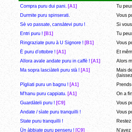
Compra puru dui pani.
[A1]
Tu peux
Durmite puru spinserati.
Vous po
Sè vo passate, cansàtevi puru !
Si vous
Entri puru !
[B1]
Tu peux 
Ringraziate puru à U Signore !
[B1]
Vous po
È puru d'ottobre !
[A1]
Et même
Allora avale andate puru in caffè !
[A1]
Alors m
Ma sopra lasciàteli puru stà !
[A1]
Mais de
(laiss
Pìgliati puru un bagnu !
[A1]
Prends-
M'hanu puru cappiatu.
[A1]
On a fi
Guardàteli puru !
[C9]
Vous po
Andate / sìate puru tranquilli !
Vous po
State puru tranquilli !
Restez 
Ùn àbbiate puru penseru !
[C9]
N'ayez 