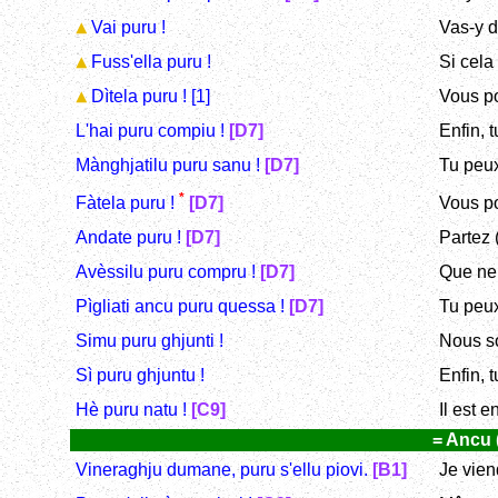
Vai puru !
Vas-y d
Fuss'ella puru !
Si cela 
Dìtela puru ! [1]
Vous po
L'hai puru compiu !
[D7]
Enfin, 
Mànghjatilu puru sanu !
[D7]
Tu peux
*
Vous po
Fàtela puru !
[D7]
Andate puru !
[D7]
Partez (
Avèssilu puru compru !
[D7]
Que ne 
Pìgliati ancu puru quessa !
[D7]
Tu peux
Simu puru ghjunti !
Nous so
Sì puru ghjuntu !
Enfin, t
Hè puru natu !
[C9]
Il est e
= Ancu (
Vineraghju dumane, puru s'ellu piovi.
[B1]
Je vien