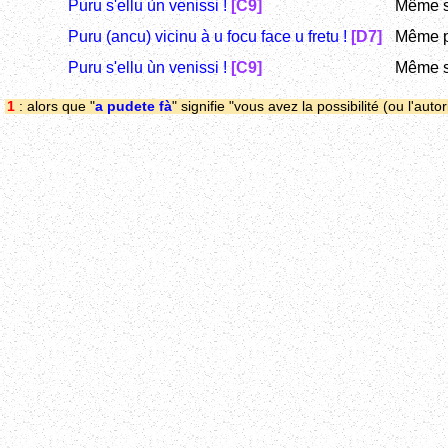
Puru s'ellu ùn venissi !
[C9]
Même s'
Puru (ancu) vicinu à u focu face u fretu !
[D7]
Même prè
Puru s'ellu ùn venissi !
[C9]
Même s'
1
: alors que "
a pudete fà
" signifie "vous avez la possibilité (ou l'autor