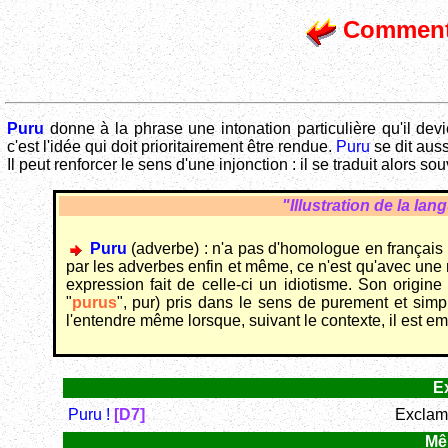
Comment 
Puru
donne à la phrase une intonation particulière qu'il devi
c'est l'idée qui doit prioritairement être rendue.
Puru
se dit aus
Il peut renforcer le sens d'une injonction : il se traduit alors so
"Illustration de la la
Puru
(adverbe) : n'a pas d'homologue en français qu
par les adverbes enfin et même, ce n'est qu'avec une r
expression fait de celle-ci un idiotisme. Son origin
"
purus
", pur) pris dans le sens de purement et simpl
l'entendre même lorsque, suivant le contexte, il es
E
Puru !
[D7]
Exclama
Mê