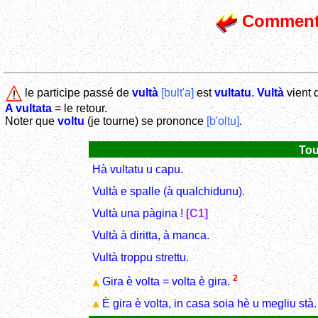
Comment 
le participe passé de
vultà
[bult'a]
est
vultatu
.
Vultà
vient d
A vultata
= le retour.
Noter que
voltu
(je tourne) se prononce
[b'oltu]
.
Tou
Hà vultatu u capu.
Vultà e spalle (à qualchidunu).
Vultà una pàgina !
[C1]
Vultà à diritta, à manca.
Vultà troppu strettu.
2
Gira è volta = volta è gira.
È gira è volta, in casa soia hè u megliu stà.