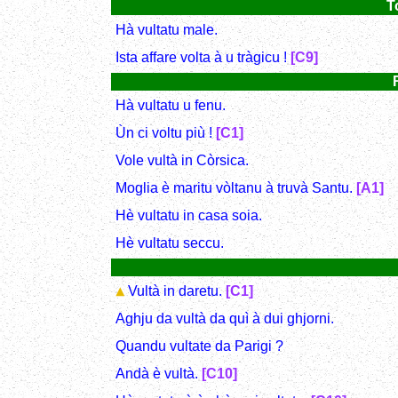
T
Hà vultatu male.
Ista affare volta à u tràgicu !
[C9]
Hà vultatu u fenu.
Ùn ci voltu più !
[C1]
Vole vultà in Còrsica.
Moglia è maritu vòltanu à truvà Santu.
[A1]
Hè vultatu in casa soia.
Hè vultatu seccu.
Vultà in daretu.
[C1]
Aghju da vultà da quì à dui ghjorni.
Quandu vultate da Parigi ?
Andà è vultà.
[C10]