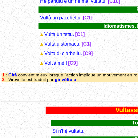
Hè partutu è ùn hè mai vultatu.
[C10]
Vultà un pacchettu.
[C1]
Idiomatismes, 
Vultà un tettu.
[C1]
Vultà u stòmacu.
[C1]
Volta di ciarbellu.
[C9]
Volt'à mè !
[C9]
1
:
Girà
convient mieux lorsque l'action implique un mouvement en ro
2
: Virevolte est traduit par
girivòltula
.
Vultass
To
Si n'hè vultatu.