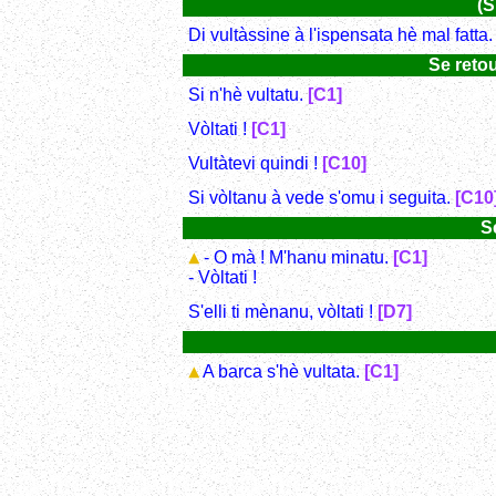
(S
Di vultàssine à l'ispensata hè mal fatta
Se retou
Si n'hè vultatu.
[C1]
Vòltati !
[C1]
Vultàtevi quindi !
[C10]
Si vòltanu à vede s'omu i seguita.
[C10
S
- O mà ! M'hanu minatu.
[C1]
- Vòltati !
S'elli ti mènanu, vòltati !
[D7]
A barca s'hè vultata.
[C1]