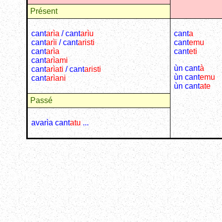
Présent
cant
a
rìa
/ cant
a
rìu
cant
a
cant
a
rìi
/ cant
a
risti
cant
emu
cant
a
rìa
cant
eti
cant
a
rìami
ùn cant
à
cant
a
rìati
/ cant
a
risti
ùn cant
emu
cant
a
rìani
ùn cant
ate
Passé
avarìa cant
atu
...