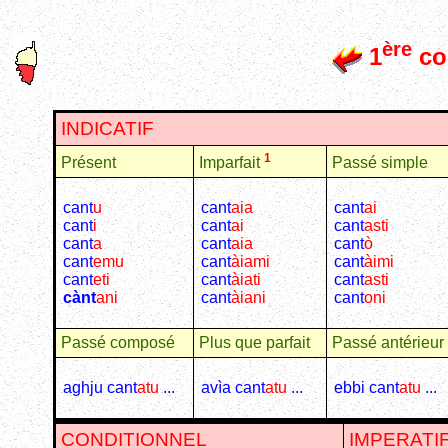
ère
1
con
INDICATIF
1
Présent
Passé simple
Imparfait
cant
u
cant
aia
cant
ai
cant
i
cant
ai
cant
asti
cant
a
cant
aia
cant
ò
cant
emu
cant
àiami
cant
àimi
cant
eti
cant
àiati
cant
asti
cànt
ani
cant
àiani
cant
oni
Passé composé
Plus que parfait
Passé antérieur
aghju cant
atu
...
avìa cant
atu
...
ebbi cant
atu
...
CONDITIONNEL
IMPERATI